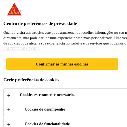
You are accessing "Sika Portugal", it seems you are accessing it fr
TO SIKA USA
STAY ON THE SIKA PORTUGAL 
Centro de preferências de privacidade
Quando visita um website, este pode armazenar ou recolher informações no seu na
diretamente, mas pode dar-lhe uma experiência web mais personalizada. Uma vez qu
Sika Portugal
de cookies pode afetar a sua experiência no website e os serviços que podemos of
POLÍTICA DE COOKIE
Confirmar as minhas escolhas
COMPONENTES
Gerir preferências de cookies
PARA A
Cookies estritamente necessários
CONSTRUÇÃO
Cookies de desempenho
Cookies de funcionalidade