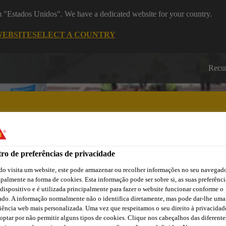
om "Estados Unidos". We have a dedicated website for your country.
WEBSITE
SELECT A COUNTRY
Recu
ro de preferências de privacidade
Cidade
Lojas /
Obras de
Transferências
Sika
Aplicadores Sika
Referência
o visita um website, este pode armazenar ou recolher informações no seu navegado
ipalmente na forma de cookies. Esta informação pode ser sobre si, as suas preferênci
 dispositivo e é utilizada principalmente para fazer o website funcionar conforme o
ado. A informação normalmente não o identifica diretamente, mas pode dar-lhe uma
iência web mais personalizada. Uma vez que respeitamos o seu direito à privacidad
optar por não permitir alguns tipos de cookies. Clique nos cabeçalhos das diferente