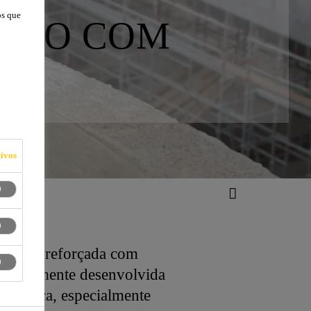
os que
ÇADO COM
ivos
amassa reforçada com
specialmente desenvolvida
onómica, especialmente