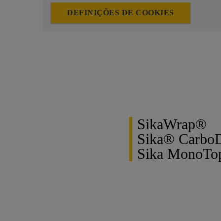
DEFINIÇÕES DE COOKIES
SikaWrap®
Sika® Carbo
Sika MonoT