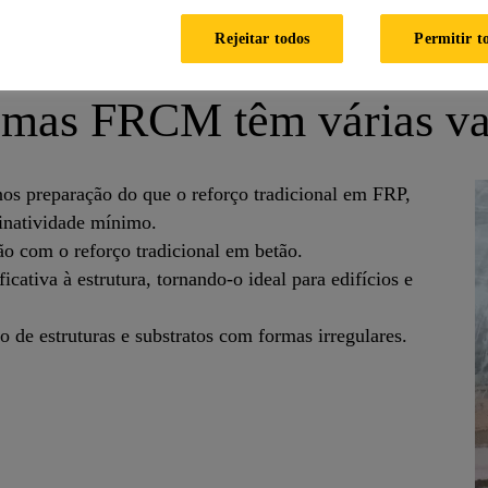
o reforço de estruturas históricas.
Rejeitar todos
Permitir t
emas FRCM têm várias v
nos preparação do que o reforço tradicional em FRP,
inatividade mínimo.
 com o reforço tradicional em betão.
cativa à estrutura, tornando-o ideal para edifícios e
de estruturas e substratos com formas irregulares.