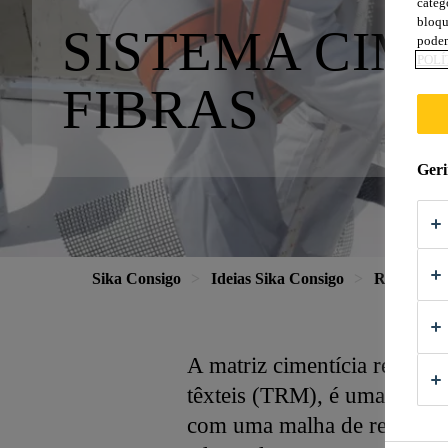
categ
bloqu
SISTEMA CIM
podem
POLÍ
FIBRAS
Geri
Sika Consigo
Ideias Sika Consigo
Reforço Es
A matriz cimentícia refor
têxteis (TRM), é uma camad
com uma malha de reforço e