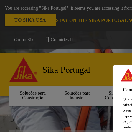
You are accessing "Sika Portugal", it seems you are accessing it fr
TO SIKA USA
STAY ON THE SIKA PORTUGAL 
Grupo Sika
Countries
Sika Portugal
Cent
Soluções para
Soluções para
Sika
Construção
Indústria
Consigo
Quand
princ
o seu
esper
exper
pode 