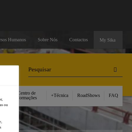
rsos Humanos
Sobre Nós
Contactos
My Sika
Centro de
+Técnica
RoadShows
FAQ
Formações
r,
as ou
e,
s