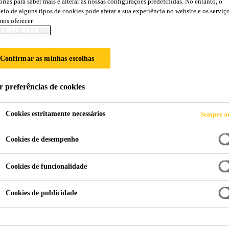
orias para saber mais e alterar as nossas configurações predefinidas. No entanto, o
eio de alguns tipos de cookies pode afetar a sua experiência no website e os serviç
ENTÍCIO REFOR
os oferecer.
TICA DE COOKIE
Confirmar as minhas escolhas
r preferências de cookies
Cookies estritamente necessários
Sempre at
Cookies de desempenho
trutural Sika
Sistema Cimentício Reforçado com Fibras
Cookies de funcionalidade
çada com fibras (FRCM), também chamada de arg
Cookies de publicidade
a estrutural fina que combina uma argamassa e
m fibra de carbono ou vidro. É uma solução ec