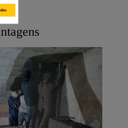
odos
antagens