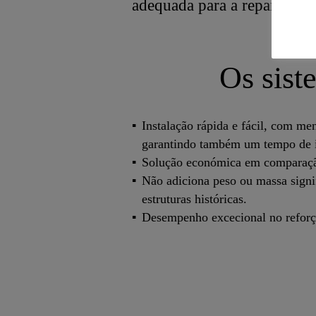
adequada para a reparação e 
Os sist
Instalação rápida e fácil, com me
garantindo também um tempo de 
Solução económica em comparação
Não adiciona peso ou massa signifi
estruturas históricas.
Desempenho excecional no reforço 