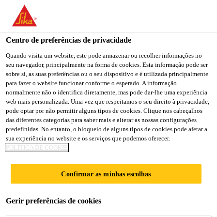
You are accessing "Sika Portugal", it seems you are accessing it
from "Estados Unidos". We have a dedicated website for your
country.
Centro de preferências de privacidade
TO
Quando visita um website, este pode armazenar ou recolher informações no
STAY ON THE SIKA
SELECT A
seu navegador, principalmente na forma de cookies. Esta informação pode ser
SIKA
PORTUGAL WEBSITE
COUNTRY
sobre si, as suas preferências ou o seu dispositivo e é utilizada principalmente
USA
para fazer o website funcionar conforme o esperado. A informação
normalmente não o identifica diretamente, mas pode dar-lhe uma experiência
web mais personalizada. Uma vez que respeitamos o seu direito à privacidade,
Sika Portugal
pode optar por não permitir alguns tipos de cookies. Clique nos cabeçalhos
das diferentes categorias para saber mais e alterar as nossas configurações
predefinidas. No entanto, o bloqueio de alguns tipos de cookies pode afetar a
sua experiência no website e os serviços que podemos oferecer.
POLÍTICA DE COOKIE
PRIMÁRIOS
Confirmar as minhas escolhas
Gerir preferências de cookies