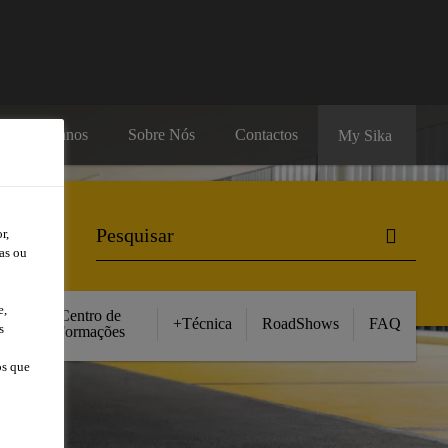
rsos Humanos
Sobre Nós
Contactos
My Sika
r,
as ou
e,
Centro de
+Técnica
RoadShows
FAQ
s
Formações
os que