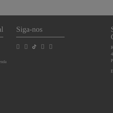
al
Siga-nos
R
4
P
enda
E