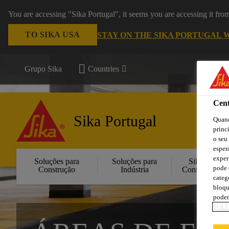
You are accessing "Sika Portugal", it seems you are accessing it fr
TO SIKA USA
STAY ON THE SIKA PORTUGAL 
Grupo Sika
Countries
Cent
Sika Portugal
Quand
princ
o seu
esper
exper
Soluções para
Soluções para
Sika
pode 
Construção
Indústria
Consigo
categ
bloqu
podem
POLÍ