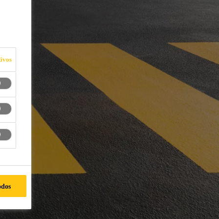
ivos
odos