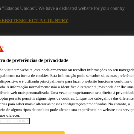
om "Estados Unidos". We have a dedicated website for your country.
WEBSITE
SELECT A COUNTRY
Recu
ro de preferências de privacidade
o visita um website, este pode armazenar ou recolher informações no seu navegado
ipalmente na forma de cookies. Esta informação pode ser sobre si, as suas preferênci
 dispositivo e é utilizada principalmente para fazer o website funcionar conforme o
ado. A informação normalmente não o identifica diretamente, mas pode dar-lhe uma
iência web mais personalizada. Uma vez que respeitamos o seu direito à privacidad
Cidade
Lojas /
Obras de
Transferências
optar por não permitir alguns tipos de cookies. Clique nos cabeçalhos das diferente
Sika
Aplicadores Sika
Referência
orias para saber mais e alterar as nossas configurações predefinidas. No entanto, o
eio de alguns tipos de cookies pode afetar a sua experiência no website e os serviç
os oferecer.
TICA DE COOKIE