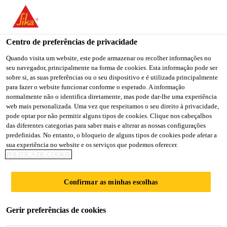
You are accessing "Sika Portugal", it seems you are accessing it
from "Estados Unidos". We have a dedicated website for your
country.
Centro de preferências de privacidade
TO
Quando visita um website, este pode armazenar ou recolher informações no
STAY ON THE SIKA
SELECT A
seu navegador, principalmente na forma de cookies. Esta informação pode ser
SIKA
PORTUGAL WEBSITE
COUNTRY
sobre si, as suas preferências ou o seu dispositivo e é utilizada principalmente
USA
para fazer o website funcionar conforme o esperado. A informação
normalmente não o identifica diretamente, mas pode dar-lhe uma experiência
web mais personalizada. Uma vez que respeitamos o seu direito à privacidade,
Sika Portugal
pode optar por não permitir alguns tipos de cookies. Clique nos cabeçalhos
das diferentes categorias para saber mais e alterar as nossas configurações
predefinidas. No entanto, o bloqueio de alguns tipos de cookies pode afetar a
sua experiência no website e os serviços que podemos oferecer.
POLÍTICA DE COOKIE
SIKA CONSIGO
Confirmar as minhas escolhas
Ainda tem dúvidas? Contacte a Sika!
Gerir preferências de cookies