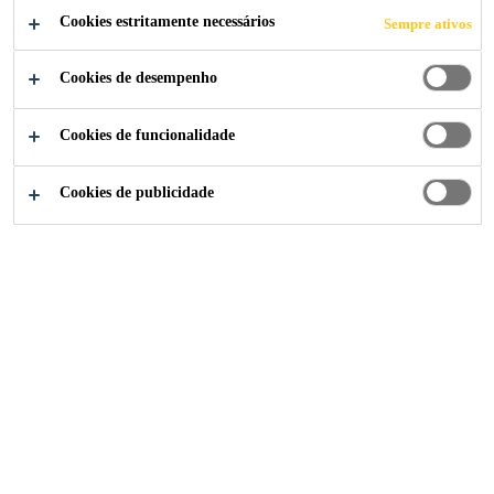
Cookies estritamente necessários
Sempre ativos
LIGUE JÁ
Cookies de desempenho
Cookies de funcionalidade
Sika Consigo
Coberturas Planas
Cookies de publicidade
Coberturas Planas
Além da estética do projeto, a cobertura plana cumpre a
função de proteger a construção de intempéries e de
permanecer à prova de água. Sendo a parte mais exposta
aos agentes atmosféricos, um bom sistema de
impermeabilização é fundamental para impedir infiltrações