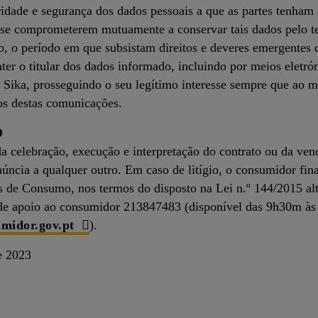
ridade e segurança dos dados pessoais a que as partes tenham
es se comprometerem mutuamente a conservar tais dados pelo t
, o período em que subsistam direitos e deveres emergentes 
r o titular dos dados informado, incluindo por meios eletrón
 Sika, prosseguindo o seu legítimo interesse sempre que ao
ios destas comunicações.
O
a celebração, execução e interpretação do contrato ou da ven
úncia a qualquer outro. Em caso de litígio, o consumidor fin
os de Consumo, nos termos do disposto na Lei n.º 144/2015 al
o de apoio ao consumidor 213847483 (disponível das 9h30m 
midor.gov.pt
).
e 2023