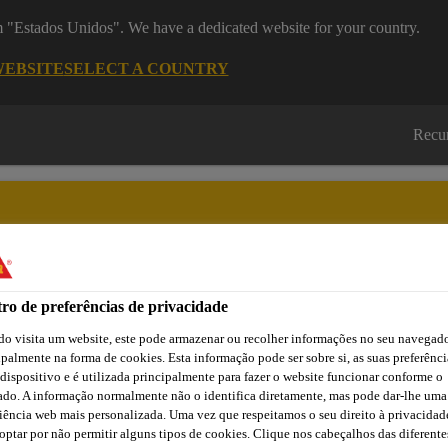
om "Estados Unidos". We have a dedicated website for your country.
WEBSITE
SELECT A COUNTRY
Recu
ro de preferências de privacidade
Cidade
Lojas /
Obras de
Transferências
Sika
Aplicadores Sika
Referência
o visita um website, este pode armazenar ou recolher informações no seu navegado
ipalmente na forma de cookies. Esta informação pode ser sobre si, as suas preferênci
 dispositivo e é utilizada principalmente para fazer o website funcionar conforme o
ado. A informação normalmente não o identifica diretamente, mas pode dar-lhe uma
iência web mais personalizada. Uma vez que respeitamos o seu direito à privacidad
RAIS DE VENDA
optar por não permitir alguns tipos de cookies. Clique nos cabeçalhos das diferente