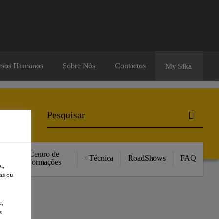
rsos Humanos
Sobre Nós
Contactos
My Sika
Centro de
+Técnica
RoadShows
FAQ
Formações
r,
as ou
e,
s