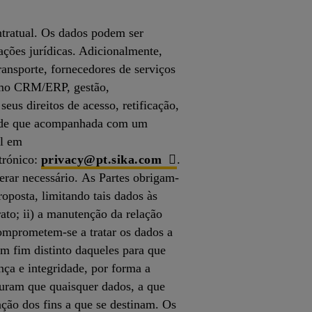
ntratual. Os dados podem ser
ações jurídicas. Adicionalmente,
ransporte, fornecedores de serviços
omo CRM/ERP, gestão,
eus direitos de acesso, retificação,
desde que acompanhada com um
el em
etrónico:
privacy@pt.sika.com
.
derar necessário. As Partes obrigam-
oposta, limitando tais dados às
ato; ii) a manutenção da relação
comprometem-se a tratar os dados a
m fim distinto daqueles para que
ça e integridade, por forma a
eguram que quaisquer dados, a que
ação dos fins a que se destinam. Os