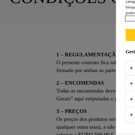
categ
bloqu
podem
POLÍ
Geri
1 – REGULAMENTAÇÃO DO 
O presente contrato fica submetido 
firmado por ambas as partes.
2 – ENCOMENDAS
Todas as encomendas deverão ser pr
Gerais” aqui estipuladas e prevale
3 – PREÇOS
Os preços dos produtos serão os q
qualquer outra taxa), a não ser que
inferior a EURO 500,00 €, reserva-s