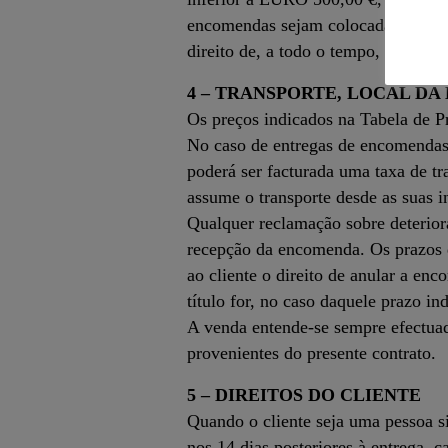
encomendas sejam colocadas via e-s
direito de, a todo o tempo, modific
4 – TRANSPORTE, LOCAL D
Os preços indicados na Tabela de Pr
No caso de entregas de encomendas d
poderá ser facturada uma taxa de tr
assume o transporte desde as suas in
Qualquer reclamação sobre deteriora
recepção da encomenda. Os prazos de
ao cliente o direito de anular a en
título for, no caso daquele prazo in
A venda entende-se sempre efectuad
provenientes do presente contrato.
5 – DIREITOS DO CLIENTE
Quando o cliente seja uma pessoa sin
nos 14 dias posteriores à entrega, c