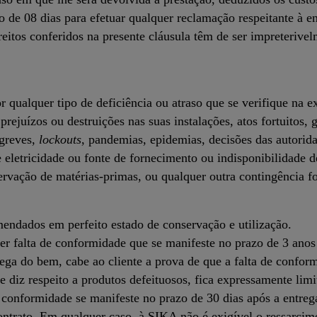
zo de 08 dias para efetuar qualquer reclamação respeitante à
eitos conferidos na presente cláusula têm de ser impreterivelm
 qualquer tipo de deficiência ou atraso que se verifique na e
prejuízos ou destruições nas suas instalações, atos fortuitos, g
 greves,
lockouts
, pandemias, epidemias, decisões das autorida
eletricidade ou fonte de fornecimento ou indisponibilidade de
rvação de matérias-primas, ou qualquer outra contingência fo
ndados em perfeito estado de conservação e utilização.
r falta de conformidade que se manifeste no prazo de 3 anos
rega do bem, cabe ao cliente a prova de que a falta de conform
e diz respeito a produtos defeituosos, fica expressamente lim
conformidade se manifeste no prazo de 30 dias após a entrega
contrato. Em qualquer caso, à SIKA não é exigível o ressarcim