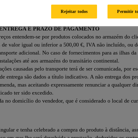
hop onde o limiar de aplicação da taxa é reduzido para 350,0
Rejeitar todos
Permitir t
ar ou alterar os seus preços de venda e condições de pagament
A ENTREGA E PRAZO DE PAGAMENTO
eços entendem-se por produtos colocados no armazém do client
e valor igual ou inferior a 500,00 €, IVA não incluído, ou de
ansporte adicional. No caso de fornecimentos para as ilhas da
stalações até aos armazéns do transitário continental.
ções causadas pelo transporte terá de ser comunicada, por esc
 entrega são dados a título indicativo. A não entrega dos pro
comenda, mas aceitando expressamente renunciar a qualquer di
dicado ter sido excedido.
a no domicílio do vendedor, que é considerado o local de cu
gular e tenha celebrado a compra do produto à distância, assi
aso em que lhe será devolvida a prestação, deduzidos os custos