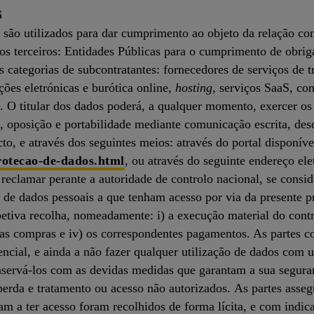
S
 são utilizados para dar cumprimento ao objeto da relação co
ios terceiros: Entidades Públicas para o cumprimento de obrig
categorias de subcontratantes: fornecedores de serviços de t
ões eletrónicas e burótica online,
hosting
, serviços SaaS, c
. O titular dos dados poderá, a qualquer momento, exercer os s
o, oposição e portabilidade mediante comunicação escrita, 
to, e através dos seguintes meios: através do portal disponív
protecao-de-dados.html
, ou através do seguinte endereço el
e reclamar perante a autoridade de controlo nacional, se consi
o de dados pessoais a que tenham acesso por via da presente pr
etiva recolha, nomeadamente: i) a execução material do contr
o das compras e iv) os correspondentes pagamentos. As partes 
cial, e ainda a não fazer qualquer utilização de dados com u
servá-los com as devidas medidas que garantam a sua seguran
, perda e tratamento ou acesso não autorizados. As partes ass
am a ter acesso foram recolhidos de forma lícita, e com indic