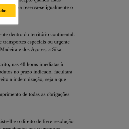
0€. A Sika reserva-se igualmente o
odos
o.
e dentro do território continental.
 transportes especiais ou urgente
 Madeira e dos Açores, a Sika
rito, nas 48 horas imediatas à
dutos no prazo indicado, facultará
reito a indemnização, seja a que
mprimento de todas as obrigações
ste-lhe o direito de livre resolução
 respeitantes aos transportes