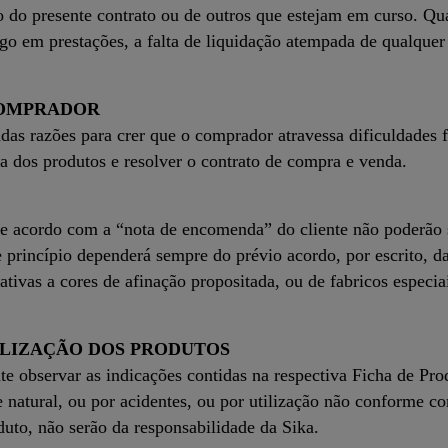
o do presente contrato ou de outros que estejam em curso. Qu
go em prestações, a falta de liquidação atempada de qualquer
 COMPRADOR
s razões para crer que o comprador atravessa dificuldades fi
ga dos produtos e resolver o contrato de compra e venda.
de acordo com a “nota de encomenda” do cliente não poderão
e princípio dependerá sempre do prévio acordo, por escrito, 
lativas a cores de afinação propositada, ou de fabricos espec
TILIZAÇÃO DOS PRODUTOS
 observar as indicações contidas na respectiva Ficha de Pro
 natural, ou por acidentes, ou por utilização não conforme c
duto, não serão da responsabilidade da Sika.