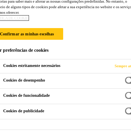
orias para saber mais e alterar as nossas configurações predefinidas. No entanto, o
eio de alguns tipos de cookies pode afetar a sua experiência no website e os serviç
os oferecer.
TICA DE COOKIE
Confirmar as minhas escolhas
r preferências de cookies
CONTRATO
às presentes condições gerais de venda, excepto se forem mod
Cookies estritamente necessários
Sempre at
Cookies de desempenho
eviamente confirmadas por escrito. Todas as vendas são efe
cerão sobre quaisquer “Condições Gerais” de compra do comp
Cookies de funcionalidade
Cookies de publicidade
ue constam da Tabela de Preços da Sika em vigor na data da
 outros tenham sido aceites e confirmados por escrito. A SIK
e o direito de aplicar uma taxa de custos administrativos de 