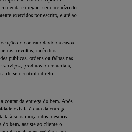
 encomenda entregue, sem prejuízo do
ente exercidos por escrito, e até ao
xecução do contrato devido a casos
uerras, revoltas, incêndios,
des públicas, ordens ou falhas nas
 serviços, produtos ou materiais,
ra do seu controlo direto.
 a contar da entrega do bem. Após
idade existia à data da entrega.
itada à substituição dos mesmos.
 do bem, assiste ao cliente o
ento de quaisquer prejuízos por