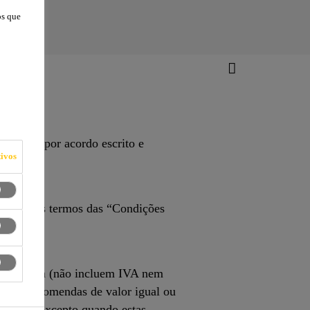
os que
ificadas por acordo escrito e
ivos
tuadas nos termos das “Condições
rador.
 encomenda (não incluem IVA nem
A, nas encomendas de valor igual ou
30,00 €, excepto quando estas