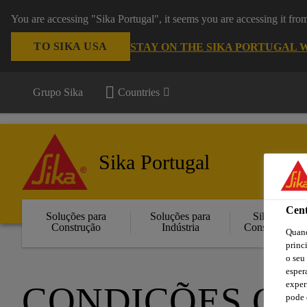
You are accessing "Sika Portugal", it seems you are accessing it fr
TO SIKA USA
STAY ON THE SIKA PORTUGAL 
Grupo Sika
Countries
Sika Portugal
Cent
Soluções para
Soluções para
Sika
Construção
Indústria
Consigo
Quand
princ
o seu
esper
exper
CONDIÇÕES GE
pode 