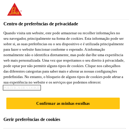
You are accessing "Sika Portugal", it seems you are accessing it
from "Estados Unidos". We have a dedicated website for your
country.
Centro de preferências de privacidade
TO
Quando visita um website, este pode armazenar ou recolher informações no
STAY ON THE SIKA
SELECT A
seu navegador, principalmente na forma de cookies. Esta informação pode ser
SIKA
PORTUGAL WEBSITE
COUNTRY
sobre si, as suas preferências ou o seu dispositivo e é utilizada principalmente
USA
para fazer o website funcionar conforme o esperado. A informação
normalmente não o identifica diretamente, mas pode dar-lhe uma experiência
web mais personalizada. Uma vez que respeitamos o seu direito à privacidade,
Sika Portugal
pode optar por não permitir alguns tipos de cookies. Clique nos cabeçalhos
das diferentes categorias para saber mais e alterar as nossas configurações
predefinidas. No entanto, o bloqueio de alguns tipos de cookies pode afetar a
sua experiência no website e os serviços que podemos oferecer.
POLÍTICA DE COOKIE
TÚNEIS
Confirmar as minhas escolhas
Ainda tem dúvidas? Contacte a Sika!
Gerir preferências de cookies