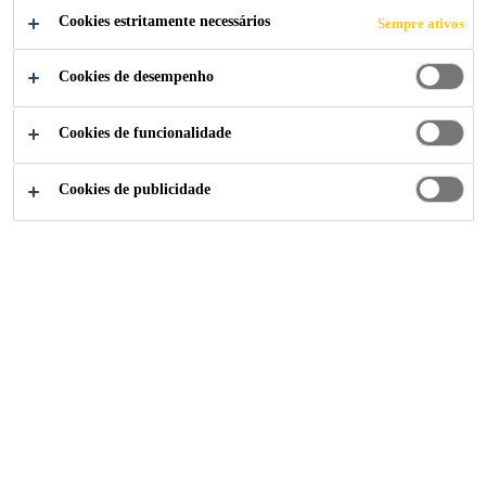
Cookies estritamente necessários
Sempre ativos
Cookies de desempenho
Sika Consigo
...
Reforço Estrutural Sika
Cookies de funcionalidade
Cookies de publicidade
A utilização de um edifício ou de
uma estrutura pode mudar ao longo
do seu ciclo de vida – por exemplo,
a sua função pode ser alterada, as
cargas podem aumentar ou podem
tornar-se necessários padrões
de resistencia mais exigentes,
exigindo a adaptação da estrutura