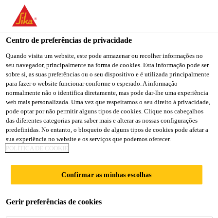
You are accessing "Sika Portugal", it seems you are accessing it
from "Estados Unidos". We have a dedicated website for your
country.
Centro de preferências de privacidade
TO
Quando visita um website, este pode armazenar ou recolher informações no
STAY ON THE SIKA
SELECT A
seu navegador, principalmente na forma de cookies. Esta informação pode ser
SIKA
PORTUGAL WEBSITE
COUNTRY
sobre si, as suas preferências ou o seu dispositivo e é utilizada principalmente
USA
para fazer o website funcionar conforme o esperado. A informação
normalmente não o identifica diretamente, mas pode dar-lhe uma experiência
web mais personalizada. Uma vez que respeitamos o seu direito à privacidade,
Sika Portugal
pode optar por não permitir alguns tipos de cookies. Clique nos cabeçalhos
das diferentes categorias para saber mais e alterar as nossas configurações
predefinidas. No entanto, o bloqueio de alguns tipos de cookies pode afetar a
sua experiência no website e os serviços que podemos oferecer.
POLÍTICA DE COOKIE
REFORÇO
Confirmar as minhas escolhas
ESTRUTURAL
Gerir preferências de cookies