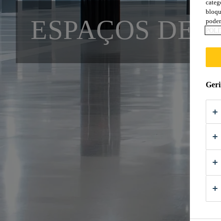
categ
bloqu
ESPAÇOS DE 
podem
POLÍ
Geri