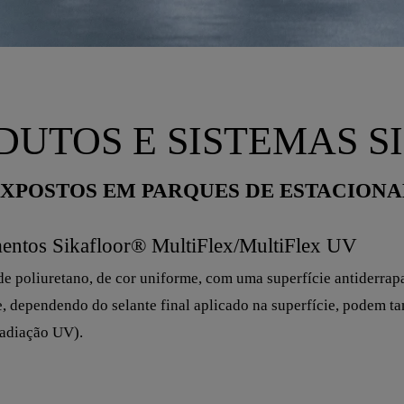
DUTOS E SISTEMAS S
/EXPOSTOS EM PARQUES DE ESTACIO
mentos Sikafloor® MultiFlex/MultiFlex UV
e poliuretano, de cor uniforme, com uma superfície antiderra
e, dependendo do selante final aplicado na superfície, podem t
radiação UV).