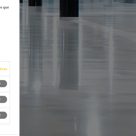
os que
O
ivos