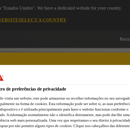
om "Estados Unidos". We have a dedicated website for your country.
WEBSITE
SELECT A COUNTRY
Recu
ro de preferências de privacidade
Cidade
Lojas /
Obras de
Transferências
Sika
Aplicadores Sika
Referência
o visita um website, este pode armazenar ou recolher informações no seu navegado
ipalmente na forma de cookies. Esta informação pode ser sobre si, as suas preferênci
 dispositivo e é utilizada principalmente para fazer o website funcionar conforme o
ado. A informação normalmente não o identifica diretamente, mas pode dar-lhe uma
iência web mais personalizada. Uma vez que respeitamos o seu direito à privacidad
optar por não permitir alguns tipos de cookies. Clique nos cabeçalhos das diferente