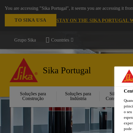
You are accessing "Sika Portugal", it seems you are accessing it fr
TO SIKA USA
STAY ON THE SIKA PORTUGAL 
Grupo Sika
Countries
Sika Portugal
Cent
Soluções para
Soluções para
Sika
Construção
Indústria
Consigo
Quand
princ
o seu
esper
exper
pode 