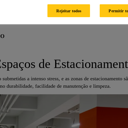
Rejeitar todos
Permitir t
 estacionamento
TO
spaços de Estacionamen
 submetidas a intenso stress, e as zonas de estacionamento s
omo durabilidade, facilidade de manutenção e limpeza.