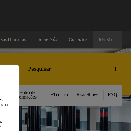
rsos Humanos
Sobre Nós
Contactos
My Sika
Centro de
+Técnica
RoadShows
FAQ
Formações
r,
as ou
e,
s