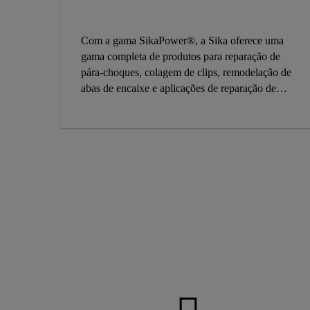
Com a gama SikaPower®, a Sika oferece uma
gama completa de produtos para reparação de
pára-choques, colagem de clips, remodelação de
abas de encaixe e aplicações de reparação de
faróis na reparação de carroçarias de automóveis.
Os produtos também podem ser adequados para
outras aplicações de colagem de plástico. A
gama SikaPower® equipa a sua oficina com um
sistema adesivo simples e de primeira classe para
uma variedade de reparações plásticas.