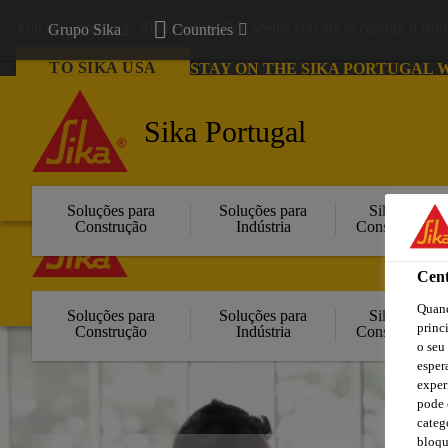
You are accessing "Sika Portugal", it seems you are accessing it fr
Grupo Sika
Countries
TO SIKA USA
STAY ON THE SIKA PORTUGAL 
Sika Portugal
Grupo Sika
Countries
Soluções para
Soluções para
Sika
Construção
Indústria
Consigo
Sika Portugal
Cent
Quand
Soluções para
Soluções para
Sika
princ
Construção
Indústria
Consigo
o seu
esper
exper
pode 
categ
bloqu