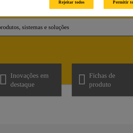
Como podemos ajudar?
Rejeitar todos
Permitir t
Inovações em
Fichas de
destaque
produto