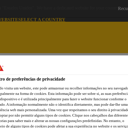
om "Estados Unidos". We have a dedicated website for your country.
Recu
WEBSITE
SELECT A COUNTRY
Recu
Cidade
Lojas /
Obras de
Transferências
Sika
Aplicadores Sika
Referência
ro de preferências de privacidade
o visita um website, este pode armazenar ou recolher informações no seu navegado
Cidade
Lojas /
Obras de
Transferências
ipalmente na forma de cookies. Esta informação pode ser sobre si, as suas preferênci
Sika
Aplicadores Sika
Referência
 dispositivo e é utilizada principalmente para fazer o website funcionar conforme o
ado. A informação normalmente não o identifica diretamente, mas pode dar-lhe uma
iência web mais personalizada. Uma vez que respeitamos o seu direito à privacidad
optar por não permitir alguns tipos de cookies. Clique nos cabeçalhos das diferente
orias para saber mais e alterar as nossas configurações predefinidas. No entanto, o
eio de alguns tipos de cookies pode afetar a sua experiência no website e os serviç