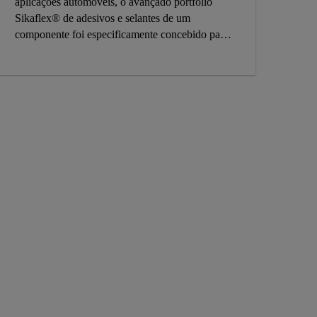
aplicações automóveis, o avançado portfólio
Sikaflex® de adesivos e selantes de um
componente foi especificamente concebido para
fornecer uma solução rápida e fácil no processo
de reparação de carroçarias de automóveis.