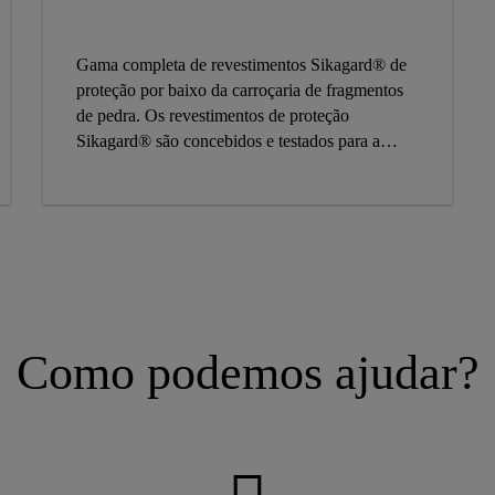
Gama completa de revestimentos Sikagard® de
proteção por baixo da carroçaria de fragmentos
de pedra. Os revestimentos de proteção
Sikagard® são concebidos e testados para a
máxima eficiência nas oficinas profissionais de
carroçaria. Aceleram as operações e garantem a
perfeita restauração dos acabamentos OEM.
Como podemos ajudar?