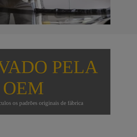
VADO PELA
OEM
culos os padrões originais de fábrica