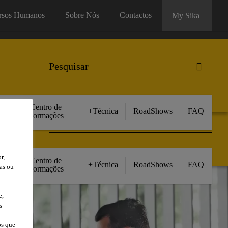
rsos Humanos
Sobre Nós
Contactos
My Sika
rsos Humanos
Sobre Nós
Contactos
My Sika
Centro de
+Técnica
RoadShows
FAQ
Formações
r,
Centro de
+Técnica
RoadShows
FAQ
as ou
Formações
e,
s
os que