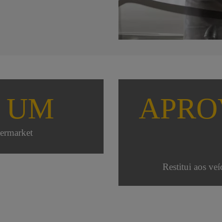
 UM
APRO
ermarket
Restitui aos veí