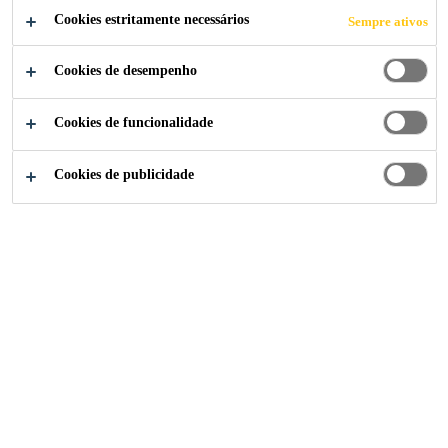
Cookies estritamente necessários
Sempre ativos
Cookies de desempenho
Cookies de funcionalidade
Cookies de publicidade
CONTEÚDOS
FALE COM OS ESPECIALISTAS
A +Técnica é um espaço dedicado à partilha de conteúdos
técnicos especializados, pensado para apoiar profissionais
que procuram informação prática e atualizada. Nesta