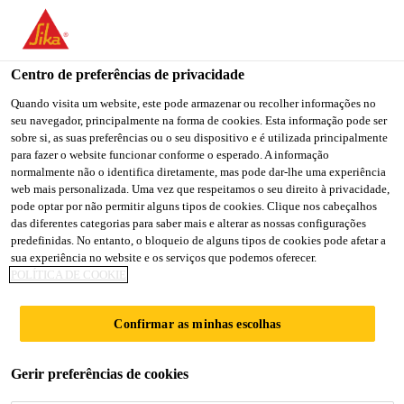
You are accessing "Sika Portugal", it seems you are accessing it
from "Estados Unidos". We have a dedicated website for your
country.
Centro de preferências de privacidade
TO
Quando visita um website, este pode armazenar ou recolher informações no
STAY ON THE SIKA
SELECT A
seu navegador, principalmente na forma de cookies. Esta informação pode ser
SIKA
PORTUGAL WEBSITE
COUNTRY
sobre si, as suas preferências ou o seu dispositivo e é utilizada principalmente
USA
para fazer o website funcionar conforme o esperado. A informação
normalmente não o identifica diretamente, mas pode dar-lhe uma experiência
web mais personalizada. Uma vez que respeitamos o seu direito à privacidade,
Sika Portugal
pode optar por não permitir alguns tipos de cookies. Clique nos cabeçalhos
das diferentes categorias para saber mais e alterar as nossas configurações
predefinidas. No entanto, o bloqueio de alguns tipos de cookies pode afetar a
sua experiência no website e os serviços que podemos oferecer.
POLÍTICA DE COOKIE
+TÉCNICA
Confirmar as minhas escolhas
Gerir preferências de cookies