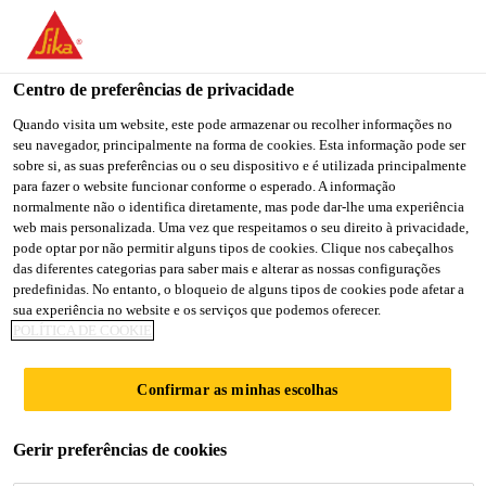
You are accessing "Sika Portugal", it seems you are accessing it
from "Estados Unidos". We have a dedicated website for your
country.
Centro de preferências de privacidade
TO
Quando visita um website, este pode armazenar ou recolher informações no
STAY ON THE SIKA
SELECT A
seu navegador, principalmente na forma de cookies. Esta informação pode ser
SIKA
PORTUGAL WEBSITE
COUNTRY
sobre si, as suas preferências ou o seu dispositivo e é utilizada principalmente
USA
para fazer o website funcionar conforme o esperado. A informação
normalmente não o identifica diretamente, mas pode dar-lhe uma experiência
web mais personalizada. Uma vez que respeitamos o seu direito à privacidade,
Sika Portugal
pode optar por não permitir alguns tipos de cookies. Clique nos cabeçalhos
das diferentes categorias para saber mais e alterar as nossas configurações
predefinidas. No entanto, o bloqueio de alguns tipos de cookies pode afetar a
sua experiência no website e os serviços que podemos oferecer.
POLÍTICA DE COOKIE
PRESS
Confirmar as minhas escolhas
RELEASE SIKA
Gerir preferências de cookies