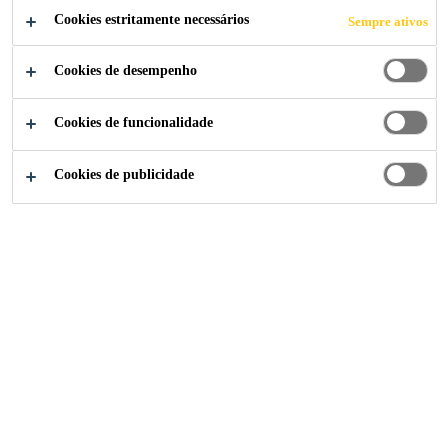
CONSIGO
Cookies estritamente necessários
Sempre ativos
Ainda tem dúvidas? Contacte a Sika!
Cookies de desempenho
Cookies de funcionalidade
LIGUE JÁ
Cookies de publicidade
Sika Consigo
Press Release Sika Consigo
#sikaconsigo