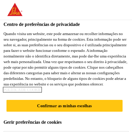
You are accessing "Sika Portugal", it seems you are accessing it
from "Estados Unidos". We have a dedicated website for your
country.
Centro de preferências de privacidade
TO
Quando visita um website, este pode armazenar ou recolher informações no
STAY ON THE SIKA
SELECT A
seu navegador, principalmente na forma de cookies. Esta informação pode ser
SIKA
PORTUGAL WEBSITE
COUNTRY
sobre si, as suas preferências ou o seu dispositivo e é utilizada principalmente
USA
para fazer o website funcionar conforme o esperado. A informação
normalmente não o identifica diretamente, mas pode dar-lhe uma experiência
web mais personalizada. Uma vez que respeitamos o seu direito à privacidade,
Sika Portugal
pode optar por não permitir alguns tipos de cookies. Clique nos cabeçalhos
das diferentes categorias para saber mais e alterar as nossas configurações
predefinidas. No entanto, o bloqueio de alguns tipos de cookies pode afetar a
sua experiência no website e os serviços que podemos oferecer.
POLÍTICA DE COOKIE
SIKAFLOOR®
Confirmar as minhas escolhas
COLORSPORT
Gerir preferências de cookies