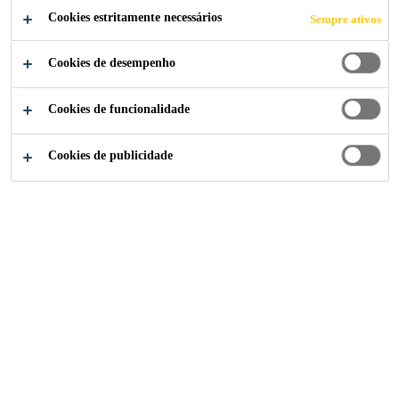
Cookies estritamente necessários
Sempre ativos
Cookies de desempenho
Sika Consigo
...
Sikafloor® ColorSport
Cookies de funcionalidade
Cookies de publicidade
2025
SIKAFLOOR® COLORSPORT
Sikafloor® ColorSport