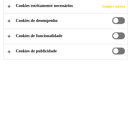
S
Cookies estritamente necessários
Sempre ativos
Cookies de desempenho
Cookies de funcionalidade
Soluções para Indústria
Principais Competências
Cookies de publicidade
Fundada na Suíça há mais de 100 anos, a Sika tornou-se
uma empresa global de sucesso com uma posição de
liderança no desenvolvimento e produção de sistemas e
produtos adesivos, selantes, acústicos, de protecção e de
reforço.
A Sika Indústria, um dos sete mercados alvo da Sika,
fornece
soluções inovadoras
aos principais fabricantes