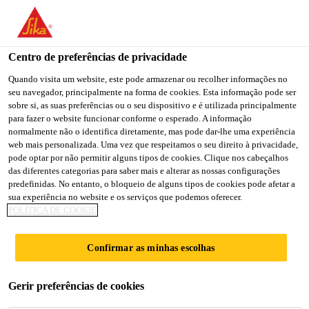
You are accessing "Sika Portugal", it seems you are accessing it
from "Estados Unidos". We have a dedicated website for your
country.
Centro de preferências de privacidade
TO
Quando visita um website, este pode armazenar ou recolher informações no
STAY ON THE SIKA
SELECT A
seu navegador, principalmente na forma de cookies. Esta informação pode ser
SIKA
PORTUGAL WEBSITE
COUNTRY
sobre si, as suas preferências ou o seu dispositivo e é utilizada principalmente
USA
para fazer o website funcionar conforme o esperado. A informação
normalmente não o identifica diretamente, mas pode dar-lhe uma experiência
web mais personalizada. Uma vez que respeitamos o seu direito à privacidade,
Sika Portugal
pode optar por não permitir alguns tipos de cookies. Clique nos cabeçalhos
das diferentes categorias para saber mais e alterar as nossas configurações
predefinidas. No entanto, o bloqueio de alguns tipos de cookies pode afetar a
sua experiência no website e os serviços que podemos oferecer.
POLÍTICA DE COOKIE
PRINCIPAIS
Confirmar as minhas escolhas
COMPETÊNCIA
Gerir preferências de cookies