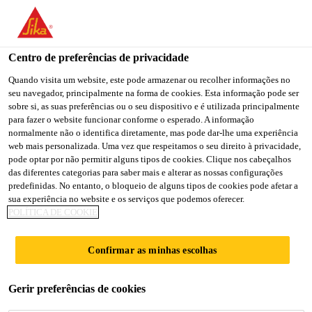
You are accessing "Sika Portugal", it seems you are accessing it
from "Estados Unidos". We have a dedicated website for your
country.
Centro de preferências de privacidade
TO
Quando visita um website, este pode armazenar ou recolher informações no
STAY ON THE SIKA
SELECT A
seu navegador, principalmente na forma de cookies. Esta informação pode ser
SIKA
PORTUGAL WEBSITE
COUNTRY
sobre si, as suas preferências ou o seu dispositivo e é utilizada principalmente
USA
para fazer o website funcionar conforme o esperado. A informação
normalmente não o identifica diretamente, mas pode dar-lhe uma experiência
web mais personalizada. Uma vez que respeitamos o seu direito à privacidade,
Sika Portugal
pode optar por não permitir alguns tipos de cookies. Clique nos cabeçalhos
das diferentes categorias para saber mais e alterar as nossas configurações
predefinidas. No entanto, o bloqueio de alguns tipos de cookies pode afetar a
sua experiência no website e os serviços que podemos oferecer.
POLÍTICA DE COOKIE
DOCUMENTAÇ
Confirmar as minhas escolhas
ÃO
Gerir preferências de cookies