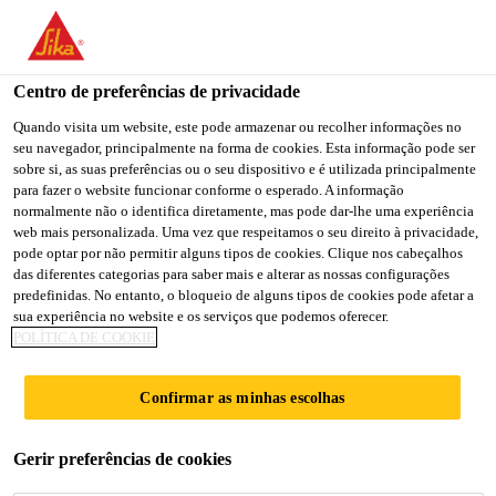
You are accessing "Sika Portugal", it seems you are accessing it
from "Estados Unidos". We have a dedicated website for your
country.
Centro de preferências de privacidade
TO
Quando visita um website, este pode armazenar ou recolher informações no
STAY ON THE SIKA
SELECT A
seu navegador, principalmente na forma de cookies. Esta informação pode ser
SIKA
PORTUGAL WEBSITE
COUNTRY
sobre si, as suas preferências ou o seu dispositivo e é utilizada principalmente
USA
para fazer o website funcionar conforme o esperado. A informação
normalmente não o identifica diretamente, mas pode dar-lhe uma experiência
web mais personalizada. Uma vez que respeitamos o seu direito à privacidade,
Sika Portugal
pode optar por não permitir alguns tipos de cookies. Clique nos cabeçalhos
das diferentes categorias para saber mais e alterar as nossas configurações
predefinidas. No entanto, o bloqueio de alguns tipos de cookies pode afetar a
sua experiência no website e os serviços que podemos oferecer.
POLÍTICA DE COOKIE
ROADSHOWS
Confirmar as minhas escolhas
SIKA
Gerir preferências de cookies