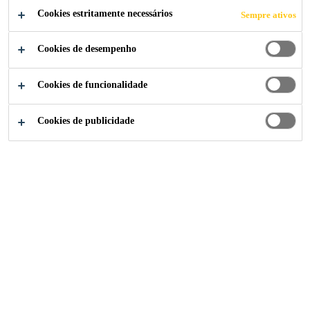
Cookies estritamente necessários
Sempre ativos
Cookies de desempenho
Cookies de funcionalidade
Cookies de publicidade
Ao longo de mais de um século, a
Sika tem vindo a marcar presença
nas maiores obras de referência a
nível mundial e nacional. Em
Portugal refletimos confiança,
inovação e qualidade na área da
construção.