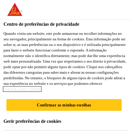
You are accessing "Sika Portugal", it seems you are accessing it
from "Estados Unidos". We have a dedicated website for your
country.
Centro de preferências de privacidade
Soluções para Construção
...
Sikaflex®-111 Stick & S
TO
Quando visita um website, este pode armazenar ou recolher informações no
STAY ON THE SIKA
SELECT A
seu navegador, principalmente na forma de cookies. Esta informação pode ser
SIKA
PORTUGAL WEBSITE
COUNTRY
sobre si, as suas preferências ou o seu dispositivo e é utilizada principalmente
USA
para fazer o website funcionar conforme o esperado. A informação
normalmente não o identifica diretamente, mas pode dar-lhe uma experiência
web mais personalizada. Uma vez que respeitamos o seu direito à privacidade,
Sikaflex®-111
Sika Portugal
pode optar por não permitir alguns tipos de cookies. Clique nos cabeçalhos
das diferentes categorias para saber mais e alterar as nossas configurações
predefinidas. No entanto, o bloqueio de alguns tipos de cookies pode afetar a
Stick & Seal
sua experiência no website e os serviços que podemos oferecer.
POLÍTICA DE COOKIE
Selante adesivo flexível
Confirmar as minhas escolhas
Sikaflex®-111 Stick & Seal é um selante adesivo
multifuncional monocomponente, com um amplo
Gerir preferências de cookies
perfil de adesão e selagem, que cola e sela a maioria