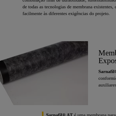
de todas as tecnologias de membrana existentes, 
facilmente às diferentes exigências do projeto.
Membr
Expos
Sarnafi
conformi
auxiliare
Sarnafil® AT
é uma membrana para c