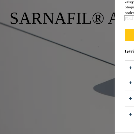
categ
bloqu
SARNAFIL® AT
podem
POLÍ
Geri