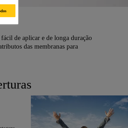
odos
nçada
fácil de aplicar e de longa duração
 atributos das membranas para
rturas
antagens