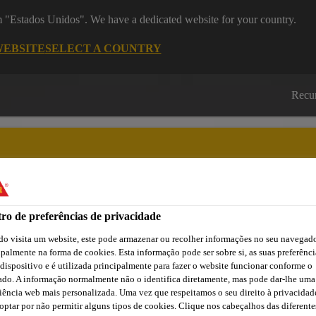
om "Estados Unidos". We have a dedicated website for your country.
WEBSITE
SELECT A COUNTRY
Recu
ro de preferências de privacidade
Cidade
Lojas /
Obras de
Transferências
Sika
Aplicadores Sika
Referência
o visita um website, este pode armazenar ou recolher informações no seu navegado
ipalmente na forma de cookies. Esta informação pode ser sobre si, as suas preferênci
 dispositivo e é utilizada principalmente para fazer o website funcionar conforme o
ado. A informação normalmente não o identifica diretamente, mas pode dar-lhe uma
iência web mais personalizada. Uma vez que respeitamos o seu direito à privacidad
optar por não permitir alguns tipos de cookies. Clique nos cabeçalhos das diferente