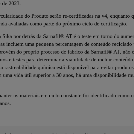
io de 2023.
cularidade do Produto serão re-certificadas na v4, enquanto 
inda avaliadas como parte do próximo ciclo de certificação.
 Sika por detrás da Sarnafil® AT é o teste em torno do aumen
s incluem uma pequena percentagem de conteúdo reciclado p
provém do próprio processo de fabrico da Sarnafil® AT, não 
saios e testes para determinar a viabilidade de incluir conte
e a rastreabilidade química está disponível para evitar produ
ma vida útil superior a 30 anos, há uma disponibilidade mui
manter os materiais em ciclo constante foi identificado como 
anos.