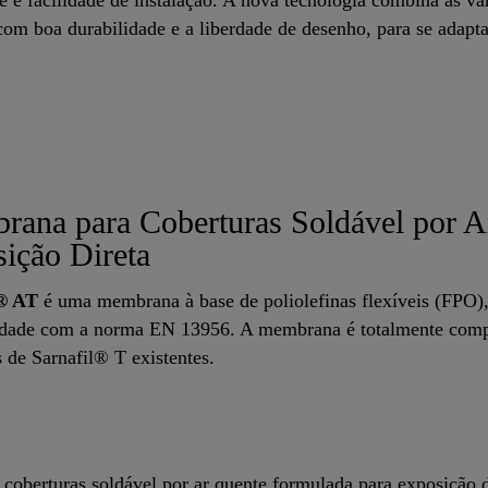
com boa durabilidade e a liberdade de desenho, para se adapta
ana para Coberturas Soldável por A
ição Direta
l® AT
é uma membrana à base de poliolefinas flexíveis (FPO),
dade com a norma EN 13956. A membrana é totalmente compa
s de Sarnafil® T existentes.
oberturas soldável por ar quente formulada para exposição di