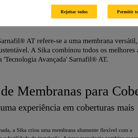
Rejeitar todos
Permitir t
arnafil® AT Tecnologia Avançada
Sarnafil® AT Tecnologia Ava
arnafil® AT refere-se a uma membrana versátil, 
ustentável. A Sika combinou todos os melhores
 'Tecnologia Avançada' Sarnafil® AT.
de Membranas para Cobe
a uma experiência em coberturas mais
ada, a Sika criou uma membrana altamente flexível com a
e e facilidade de instalação. A nova tecnologia combina as v