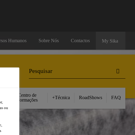
rsos Humanos
Sobre Nós
Contactos
My Sika
Centro de
+Técnica
RoadShows
FAQ
Formações
r,
as ou
e,
s