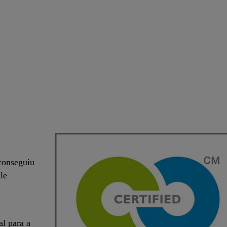
conseguiu
le
l para a