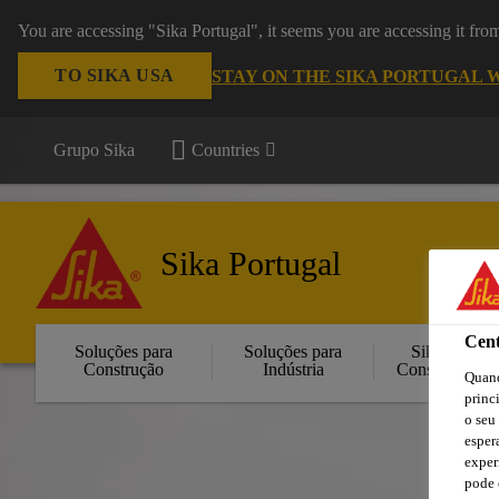
You are accessing "Sika Portugal", it seems you are accessing it fr
TO SIKA USA
STAY ON THE SIKA PORTUGAL 
Grupo Sika
Countries
Sika Portugal
Cent
Soluções para
Soluções para
Sika
Construção
Indústria
Consigo
Quand
princ
o seu
esper
exper
pode 