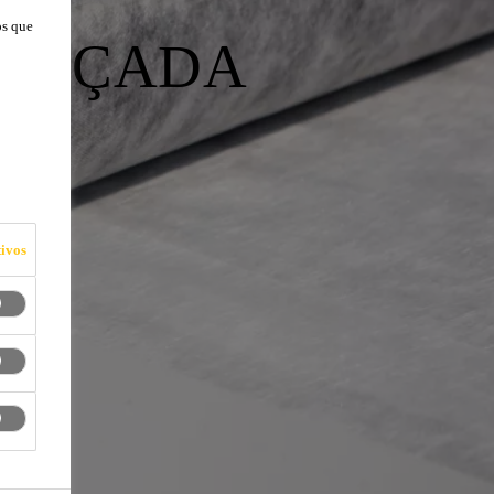
os que
VANÇADA
ivos