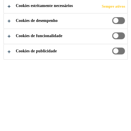
INTERIORES E
Cookies estritamente necessários
Sempre ativos
PINTURAS
Cookies de desempenho
Cookies de funcionalidade
Cookies de publicidade
Sika Consigo
...
NIVELAMENTO DE PAREDES INT
Nivelamento de paredes
interiores e pinturas