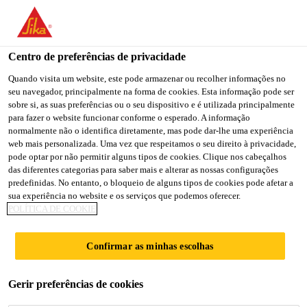
You are accessing "Sika Portugal", it seems you are accessing it
from "Estados Unidos". We have a dedicated website for your
country.
Centro de preferências de privacidade
TO
Quando visita um website, este pode armazenar ou recolher informações no
STAY ON THE SIKA
SELECT A
seu navegador, principalmente na forma de cookies. Esta informação pode ser
SIKA
PORTUGAL WEBSITE
COUNTRY
sobre si, as suas preferências ou o seu dispositivo e é utilizada principalmente
USA
para fazer o website funcionar conforme o esperado. A informação
normalmente não o identifica diretamente, mas pode dar-lhe uma experiência
web mais personalizada. Uma vez que respeitamos o seu direito à privacidade,
Sika Portugal
pode optar por não permitir alguns tipos de cookies. Clique nos cabeçalhos
das diferentes categorias para saber mais e alterar as nossas configurações
predefinidas. No entanto, o bloqueio de alguns tipos de cookies pode afetar a
sua experiência no website e os serviços que podemos oferecer.
POLÍTICA DE COOKIE
NIVELAMENTO
Confirmar as minhas escolhas
DE PAREDES
Gerir preferências de cookies