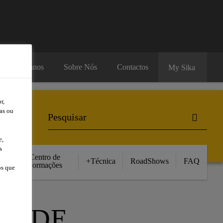
rsos Humanos
Sobre Nós
Contactos
My Sika
r,
as ou
e,
s
Centro de
+Técnica
RoadShows
FAQ
Formações
os que
OS DE