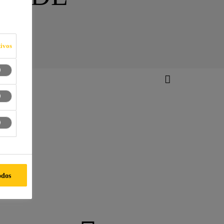
ivos
odos