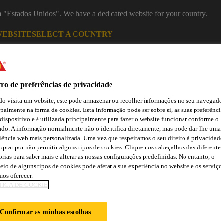
om "Estados Unidos". We have a dedicated website for your country.
WEBSITE
SELECT A COUNTRY
Recu
ro de preferências de privacidade
o visita um website, este pode armazenar ou recolher informações no seu navegado
ipalmente na forma de cookies. Esta informação pode ser sobre si, as suas preferênci
 dispositivo e é utilizada principalmente para fazer o website funcionar conforme o
ado. A informação normalmente não o identifica diretamente, mas pode dar-lhe uma
iência web mais personalizada. Uma vez que respeitamos o seu direito à privacidad
optar por não permitir alguns tipos de cookies. Clique nos cabeçalhos das diferente
Cidade
Lojas /
Obras de
orias para saber mais e alterar as nossas configurações predefinidas. No entanto, o
Transferências
Sika
Aplicadores Sika
Referência
eio de alguns tipos de cookies pode afetar a sua experiência no website e os serviç
os oferecer.
TICA DE COOKIE
XTIL E PRODUT
Confirmar as minhas escolhas