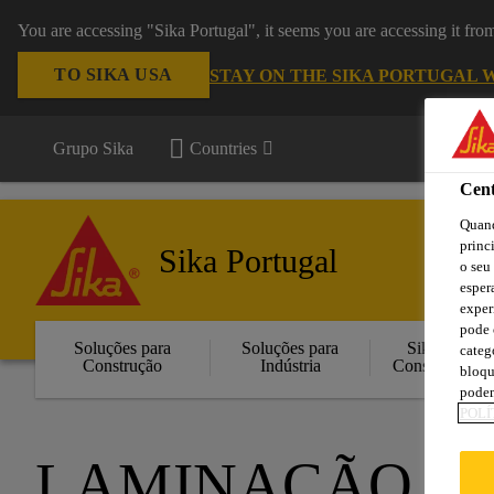
You are accessing "Sika Portugal", it seems you are accessing it fr
TO SIKA USA
STAY ON THE SIKA PORTUGAL 
Grupo Sika
Countries
Cent
Quand
princ
Sika Portugal
o seu
esper
exper
pode 
Soluções para
Soluções para
Sika
categ
Construção
Indústria
Consigo
bloqu
podem
POLÍ
LAMINAÇÃO TÊ