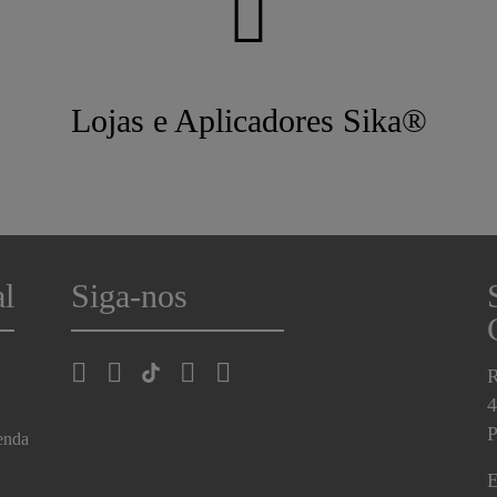
Lojas e Aplicadores Sika®
al
Siga-nos
R
4
P
enda
E