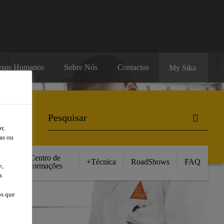
rsos Humanos
Sobre Nós
Contactos
My Sika
r,
as ou
Centro de
+Técnica
RoadShows
FAQ
Formações
e,
s
os que