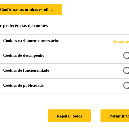
Confirmar as minhas escolhas
 AO CLIENTE
r preferências de cookies
Cookies estritamente necessários
Sempre at
Cookies de desempenho
Cookies de funcionalidade
Cookies de publicidade
 com a Sika Services em Têxteis Laminados e C
empenho de produtos e em eficiência de produç
Rejeitar todos
Permitir t