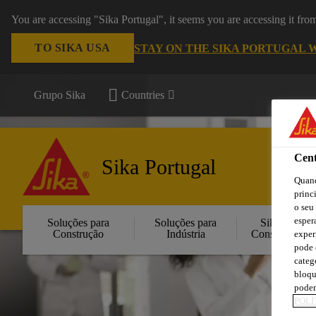
You are accessing "Sika Portugal", it seems you are accessing it fr
TO SIKA USA
STAY ON THE SIKA PORTUGAL 
Grupo Sika
Countries
Cent
Sika Portugal
Quand
princ
o seu
esper
Soluções para
Soluções para
Sika
Construção
Indústria
Consigo
exper
pode 
categ
bloqu
podem
POLÍ