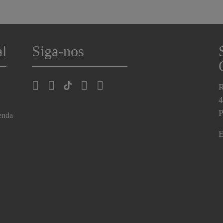
al
Siga-nos
R
4
P
enda
E