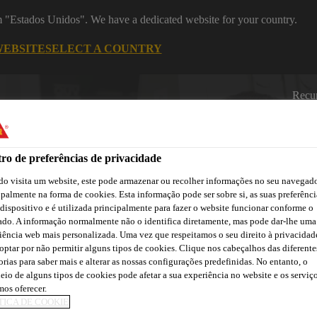
om "Estados Unidos". We have a dedicated website for your country.
WEBSITE
SELECT A COUNTRY
Recu
ro de preferências de privacidade
o visita um website, este pode armazenar ou recolher informações no seu navegado
ipalmente na forma de cookies. Esta informação pode ser sobre si, as suas preferênci
 dispositivo e é utilizada principalmente para fazer o website funcionar conforme o
ado. A informação normalmente não o identifica diretamente, mas pode dar-lhe uma
Cidade
Lojas /
Obras de
Transferências
Sika
Aplicadores Sika
Referência
iência web mais personalizada. Uma vez que respeitamos o seu direito à privacidad
optar por não permitir alguns tipos de cookies. Clique nos cabeçalhos das diferente
orias para saber mais e alterar as nossas configurações predefinidas. No entanto, o
eio de alguns tipos de cookies pode afetar a sua experiência no website e os serviç
os oferecer.
TICA DE COOKIE