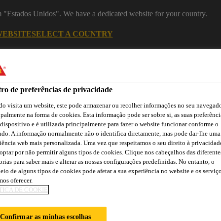
om "Estados Unidos". We have a dedicated website for your country.
WEBSITE
SELECT A COUNTRY
Recu
ro de preferências de privacidade
o visita um website, este pode armazenar ou recolher informações no seu navegado
ipalmente na forma de cookies. Esta informação pode ser sobre si, as suas preferênci
 dispositivo e é utilizada principalmente para fazer o website funcionar conforme o
ado. A informação normalmente não o identifica diretamente, mas pode dar-lhe uma
iência web mais personalizada. Uma vez que respeitamos o seu direito à privacidad
optar por não permitir alguns tipos de cookies. Clique nos cabeçalhos das diferente
Cidade
Lojas /
Obras de
Transferências
orias para saber mais e alterar as nossas configurações predefinidas. No entanto, o
Sika
Aplicadores Sika
Referência
eio de alguns tipos de cookies pode afetar a sua experiência no website e os serviç
os oferecer.
TICA DE COOKIE
REQUENTES
Confirmar as minhas escolhas