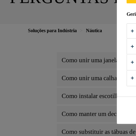
Geri
Soluções para Indústria
Náutica
Como unir uma janela a um 
Como unir uma calha de fric
Como instalar escotilhas e a
Como manter um deck de ma
Como substituir as tábuas de