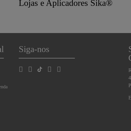
Lojas e Aplicadores Sika®
al
Siga-nos
R
4
P
enda
E