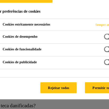
r preferências de cookies
Cookies estritamente necessários
Sempre at
Cookies de desempenho
barco?
Cookies de funcionalidade
ção?
Cookies de publicidade
cessórios num barco?
Rejeitar todos
Permitir t
deira?
 teca danificadas?