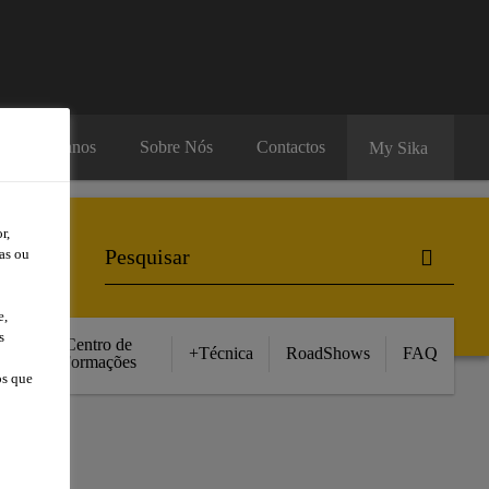
rsos Humanos
Sobre Nós
Contactos
My Sika
r,
as ou
e,
s
Centro de
+Técnica
RoadShows
FAQ
Formações
os que