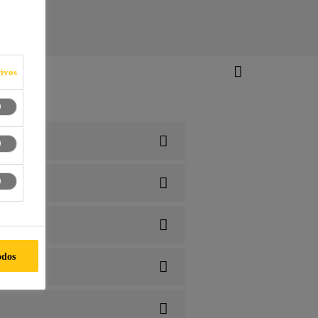
ivos
odos