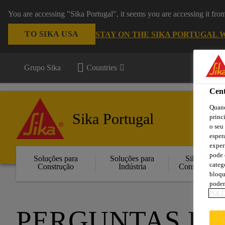
You are accessing "Sika Portugal", it seems you are accessing it fr
TO SIKA USA
STAY ON THE SIKA PORTUGAL 
Grupo Sika
Countries
Cent
Quand
Sika Portugal
princ
o seu
esper
exper
pode 
Soluções para
Soluções para
Sika
categ
Construção
Indústria
Consigo
bloqu
podem
POLÍ
PERGUNTAS F