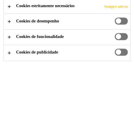
Cookies estritamente necessários
Sempre ativos
Cookies de desempenho
Soluções para Indústria
...
Selagem Interior
Cookies de funcionalidade
Cookies de publicidade
Os produtos Sika Marine combinam longo
tempo aberto, alta capacidade de
preenchimento de vazios, capacidade de
colagem composta e tixotropia para um
processo mais fácil.
Soluções Sika para