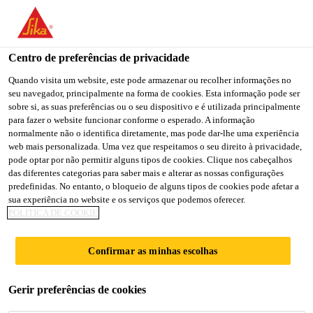
You are accessing "Sika Portugal", it seems you are accessing it
from "Estados Unidos". We have a dedicated website for your
country.
Centro de preferências de privacidade
TO
Quando visita um website, este pode armazenar ou recolher informações no
STAY ON THE SIKA
SELECT A
seu navegador, principalmente na forma de cookies. Esta informação pode ser
SIKA
PORTUGAL WEBSITE
COUNTRY
sobre si, as suas preferências ou o seu dispositivo e é utilizada principalmente
USA
para fazer o website funcionar conforme o esperado. A informação
normalmente não o identifica diretamente, mas pode dar-lhe uma experiência
web mais personalizada. Uma vez que respeitamos o seu direito à privacidade,
Sika Portugal
pode optar por não permitir alguns tipos de cookies. Clique nos cabeçalhos
das diferentes categorias para saber mais e alterar as nossas configurações
predefinidas. No entanto, o bloqueio de alguns tipos de cookies pode afetar a
sua experiência no website e os serviços que podemos oferecer.
POLÍTICA DE COOKIE
SELAGEM
Confirmar as minhas escolhas
INTERIOR
Gerir preferências de cookies