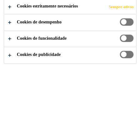
Cookies estritamente necessários
Sempre ativos
Cookies de desempenho
Soluções para Indústria
...
Sika @ Salon international
Cookies de funcionalidade
Cookies de publicidade
15/10/2019 -
PARIS EXPO PORTE DE
19/10/2019
VERSAILLES, PARIS, FRANCE
The international biennial trade show EQUIP AUTO will
hold its 25th edition from 15 to 19 October 2019 at Paris
Expo Porte de Versailles. This event brings together
95,000 decision makers, repairers, distributors,
manufacturers, investors and professionals working in
automotive markets.