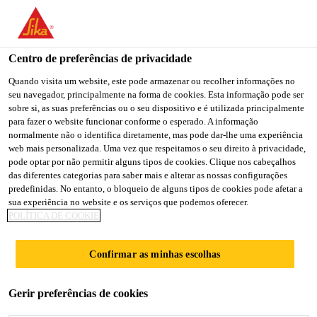
You are accessing "Sika Portugal", it seems you are accessing it
from "Estados Unidos". We have a dedicated website for your
country.
Centro de preferências de privacidade
TO
Quando visita um website, este pode armazenar ou recolher informações no
STAY ON THE SIKA
SELECT A
seu navegador, principalmente na forma de cookies. Esta informação pode ser
SIKA
PORTUGAL WEBSITE
COUNTRY
sobre si, as suas preferências ou o seu dispositivo e é utilizada principalmente
USA
para fazer o website funcionar conforme o esperado. A informação
normalmente não o identifica diretamente, mas pode dar-lhe uma experiência
web mais personalizada. Uma vez que respeitamos o seu direito à privacidade,
Sika Portugal
pode optar por não permitir alguns tipos de cookies. Clique nos cabeçalhos
das diferentes categorias para saber mais e alterar as nossas configurações
predefinidas. No entanto, o bloqueio de alguns tipos de cookies pode afetar a
sua experiência no website e os serviços que podemos oferecer.
POLÍTICA DE COOKIE
SIKA @ SALON
Confirmar as minhas escolhas
INTERNATIONAL
Gerir preferências de cookies
EQUIP'AUTO