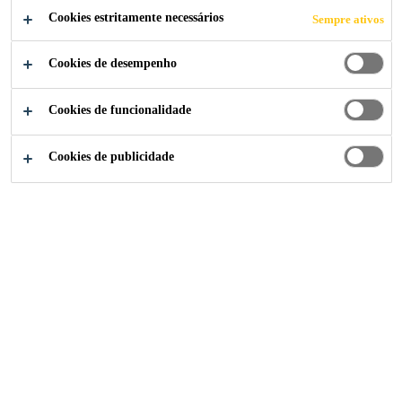
Cookies estritamente necessários
Sempre ativos
Cookies de desempenho
Soluções para Indústria
...
Monaco Boat Show
Cookies de funcionalidade
Cookies de publicidade
23/09/2020 -
PORT HERCULES,
26/09/2020
MONACO
Find out more
Como podemos ajudar?