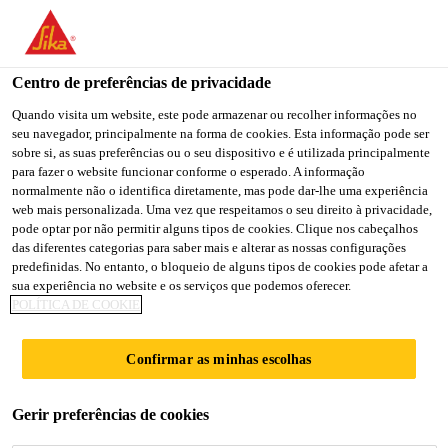
You are accessing "Sika Portugal", it seems you are accessing it
from "Estados Unidos". We have a dedicated website for your
country.
Centro de preferências de privacidade
TO
Quando visita um website, este pode armazenar ou recolher informações no
STAY ON THE SIKA
SELECT A
seu navegador, principalmente na forma de cookies. Esta informação pode ser
SIKA
PORTUGAL WEBSITE
COUNTRY
sobre si, as suas preferências ou o seu dispositivo e é utilizada principalmente
USA
para fazer o website funcionar conforme o esperado. A informação
normalmente não o identifica diretamente, mas pode dar-lhe uma experiência
web mais personalizada. Uma vez que respeitamos o seu direito à privacidade,
Sika Portugal
pode optar por não permitir alguns tipos de cookies. Clique nos cabeçalhos
das diferentes categorias para saber mais e alterar as nossas configurações
predefinidas. No entanto, o bloqueio de alguns tipos de cookies pode afetar a
sua experiência no website e os serviços que podemos oferecer.
POLÍTICA DE COOKIE
MONACO BOAT
Confirmar as minhas escolhas
SHOW
Gerir preferências de cookies