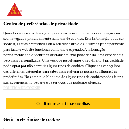
You are accessing "Sika Portugal", it seems you are accessing it
from "Estados Unidos". We have a dedicated website for your
country.
Centro de preferências de privacidade
TO
Quando visita um website, este pode armazenar ou recolher informações no
STAY ON THE SIKA
SELECT A
seu navegador, principalmente na forma de cookies. Esta informação pode ser
SIKA
PORTUGAL WEBSITE
COUNTRY
sobre si, as suas preferências ou o seu dispositivo e é utilizada principalmente
USA
para fazer o website funcionar conforme o esperado. A informação
normalmente não o identifica diretamente, mas pode dar-lhe uma experiência
web mais personalizada. Uma vez que respeitamos o seu direito à privacidade,
Sika Portugal
pode optar por não permitir alguns tipos de cookies. Clique nos cabeçalhos
das diferentes categorias para saber mais e alterar as nossas configurações
predefinidas. No entanto, o bloqueio de alguns tipos de cookies pode afetar a
sua experiência no website e os serviços que podemos oferecer.
POLÍTICA DE COOKIE
SOLAR THERMAL
Confirmar as minhas escolhas
COLLECTORS
Gerir preferências de cookies