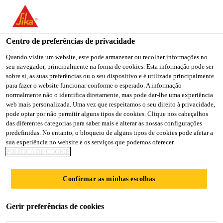
You are accessing "Sika Portugal", it seems you are accessing it
from "Estados Unidos". We have a dedicated website for your
country.
Centro de preferências de privacidade
TO
Quando visita um website, este pode armazenar ou recolher informações no
STAY ON THE SIKA
SELECT A
seu navegador, principalmente na forma de cookies. Esta informação pode ser
SIKA
PORTUGAL WEBSITE
COUNTRY
sobre si, as suas preferências ou o seu dispositivo e é utilizada principalmente
USA
para fazer o website funcionar conforme o esperado. A informação
normalmente não o identifica diretamente, mas pode dar-lhe uma experiência
web mais personalizada. Uma vez que respeitamos o seu direito à privacidade,
Sika Portugal
pode optar por não permitir alguns tipos de cookies. Clique nos cabeçalhos
das diferentes categorias para saber mais e alterar as nossas configurações
predefinidas. No entanto, o bloqueio de alguns tipos de cookies pode afetar a
sua experiência no website e os serviços que podemos oferecer.
POLÍTICA DE COOKIE
BONDED
Confirmar as minhas escolhas
PHOTOVOLTAIC
Gerir preferências de cookies
FIELDS ON