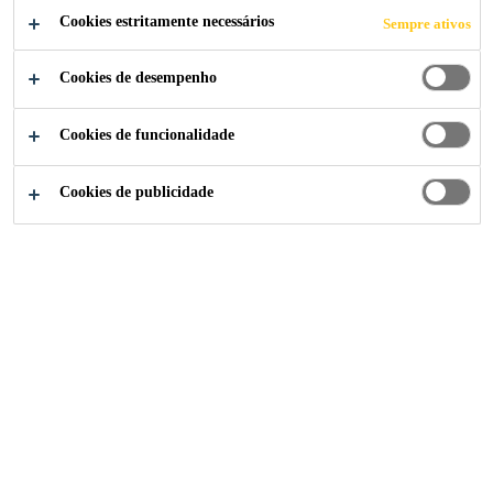
Cookies estritamente necessários
Sempre ativos
WOODEN
Cookies de desempenho
TRACKING
Cookies de funcionalidade
SYSTEM
Cookies de publicidade
Soluções para Indústria
...
Bonded Photovoltaic Field
2018
GERMANY