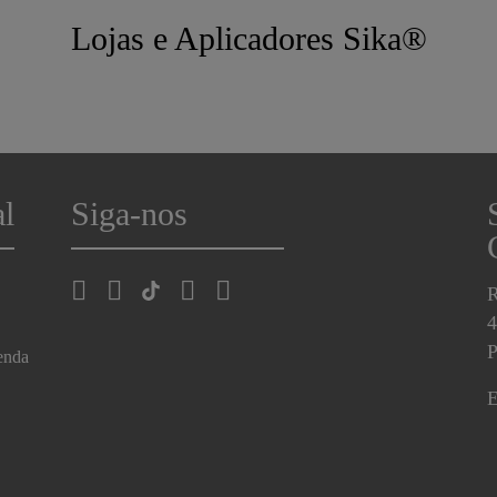
Lojas e Aplicadores Sika®
al
Siga-nos
R
4
P
enda
E