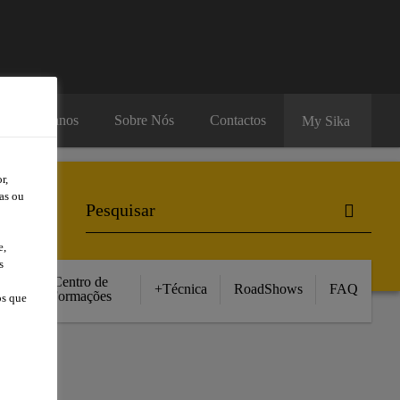
rsos Humanos
Sobre Nós
Contactos
My Sika
r,
as ou
e,
s
Centro de
+Técnica
RoadShows
FAQ
Formações
os que