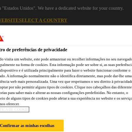
om "Estados Unidos". We have a dedicated website for your country.
WEBSITE
SELECT A COUNTRY
Recu
ro de preferências de privacidade
o visita um website, este pode armazenar ou recolher informações no seu navegado
ipalmente na forma de cookies. Esta informação pode ser sobre si, as suas preferênci
 dispositivo e é utilizada principalmente para fazer o website funcionar conforme o
ado. A informação normalmente não o identifica diretamente, mas pode dar-lhe uma
iência web mais personalizada. Uma vez que respeitamos o seu direito à privacidad
optar por não permitir alguns tipos de cookies. Clique nos cabeçalhos das diferente
orias para saber mais e alterar as nossas configurações predefinidas. No entanto, o
Cidade
Lojas /
Obras de
Transferências
Sika
Aplicadores Sika
Referência
eio de alguns tipos de cookies pode afetar a sua experiência no website e os serviç
os oferecer.
TICA DE COOKIE
OCUMENTS
Confirmar as minhas escolhas