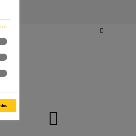
ivos
odos