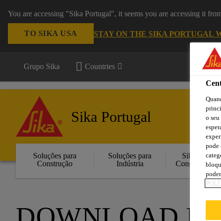
You are accessing "Sika Portugal", it seems you are accessing it fr
TO SIKA USA
STAY ON THE SIKA PORTUGAL 
Grupo Sika
Countries
Cent
Quand
princ
Sika Portugal
o seu
esper
exper
pode 
categ
Soluções para
Soluções para
Sika
Construção
Indústria
Consigo
bloqu
podem
POLÍ
DOWNLOAD D