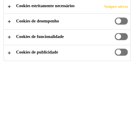
MÁQUINAS
Cookies estritamente necessários
Sempre ativos
Cookies de desempenho
Cookies de funcionalidade
Soluções para Indústria
...
Naceles e peças de máquin
Cookies de publicidade
Proteger o coração das
turbinas
A protecção da nacelle da turbina
eólica contra condições climáticas
extremas é fundamental para