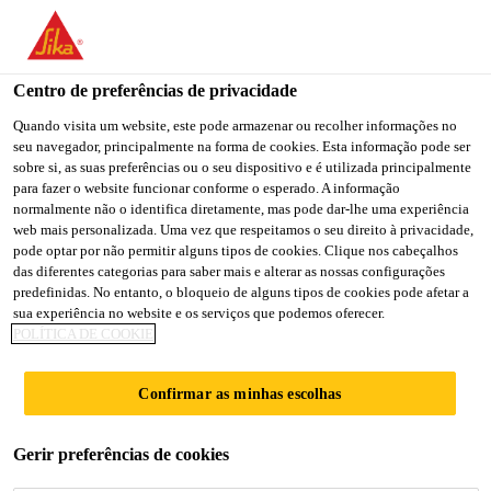
You are accessing "Sika Portugal", it seems you are accessing it
from "Estados Unidos". We have a dedicated website for your
country.
Centro de preferências de privacidade
TO
Quando visita um website, este pode armazenar ou recolher informações no
STAY ON THE SIKA
SELECT A
seu navegador, principalmente na forma de cookies. Esta informação pode ser
SIKA
PORTUGAL WEBSITE
COUNTRY
sobre si, as suas preferências ou o seu dispositivo e é utilizada principalmente
USA
para fazer o website funcionar conforme o esperado. A informação
normalmente não o identifica diretamente, mas pode dar-lhe uma experiência
web mais personalizada. Uma vez que respeitamos o seu direito à privacidade,
Sika Portugal
pode optar por não permitir alguns tipos de cookies. Clique nos cabeçalhos
das diferentes categorias para saber mais e alterar as nossas configurações
predefinidas. No entanto, o bloqueio de alguns tipos de cookies pode afetar a
sua experiência no website e os serviços que podemos oferecer.
POLÍTICA DE COOKIE
NACELES E
Confirmar as minhas escolhas
PEÇAS DE
Gerir preferências de cookies