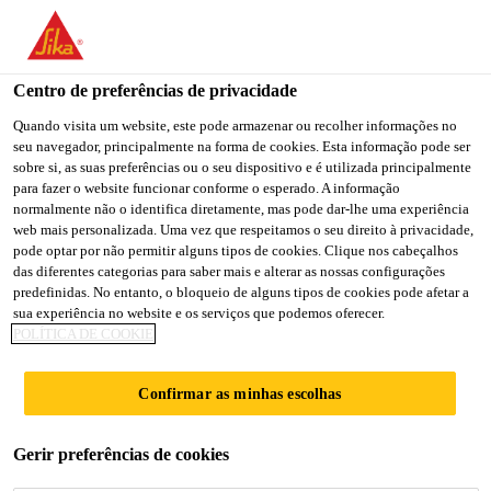
You are accessing "Sika Portugal", it seems you are accessing it
from "Estados Unidos". We have a dedicated website for your
country.
Centro de preferências de privacidade
TO
Quando visita um website, este pode armazenar ou recolher informações no
STAY ON THE SIKA
SELECT A
seu navegador, principalmente na forma de cookies. Esta informação pode ser
SIKA
PORTUGAL WEBSITE
COUNTRY
sobre si, as suas preferências ou o seu dispositivo e é utilizada principalmente
USA
para fazer o website funcionar conforme o esperado. A informação
normalmente não o identifica diretamente, mas pode dar-lhe uma experiência
web mais personalizada. Uma vez que respeitamos o seu direito à privacidade,
Sika Portugal
pode optar por não permitir alguns tipos de cookies. Clique nos cabeçalhos
das diferentes categorias para saber mais e alterar as nossas configurações
predefinidas. No entanto, o bloqueio de alguns tipos de cookies pode afetar a
sua experiência no website e os serviços que podemos oferecer.
POLÍTICA DE COOKIE
TRANSFERÊNCIAS
Confirmar as minhas escolhas
Gerir preferências de cookies