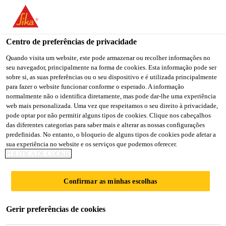
You are accessing "Sika Portugal", it seems you are accessing it
from "Estados Unidos". We have a dedicated website for your
country.
Centro de preferências de privacidade
TO
Quando visita um website, este pode armazenar ou recolher informações no
STAY ON THE SIKA
SELECT A
seu navegador, principalmente na forma de cookies. Esta informação pode ser
SIKA
PORTUGAL WEBSITE
COUNTRY
sobre si, as suas preferências ou o seu dispositivo e é utilizada principalmente
USA
para fazer o website funcionar conforme o esperado. A informação
normalmente não o identifica diretamente, mas pode dar-lhe uma experiência
web mais personalizada. Uma vez que respeitamos o seu direito à privacidade,
Sika Portugal
pode optar por não permitir alguns tipos de cookies. Clique nos cabeçalhos
das diferentes categorias para saber mais e alterar as nossas configurações
predefinidas. No entanto, o bloqueio de alguns tipos de cookies pode afetar a
sua experiência no website e os serviços que podemos oferecer.
POLÍTICA DE COOKIE
RIVERBANK
Confirmar as minhas escolhas
HOUSE
Gerir preferências de cookies