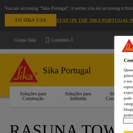
You are accessing "Sika Portugal", it seems you are accessing it fr
TO SIKA USA
STAY ON THE SIKA PORTUGAL 
Grupo Sika
Countries
Cent
Sika Portugal
Quand
princ
o seu
esper
exper
Soluções para
Soluções para
Sika
Construção
Indústria
Consigo
pode 
categ
bloqu
podem
POLÍ
RASUNA TOWE