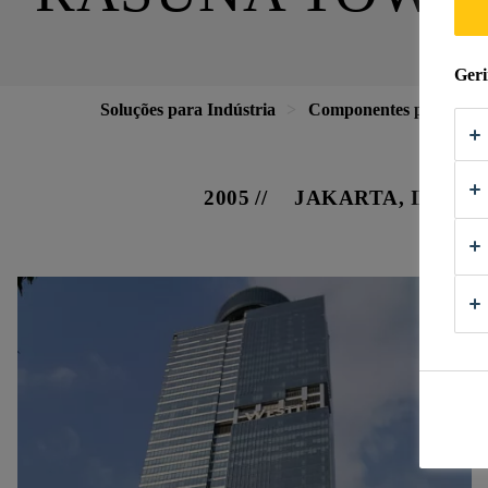
Geri
Soluções para Indústria
Componentes para a Co
2005
JAKARTA, INDON