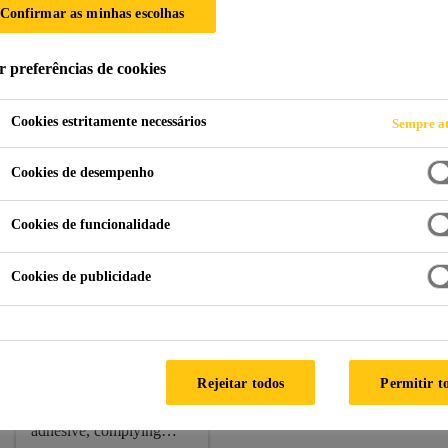
Confirmar as minhas escolhas
r preferências de cookies
nstrução
Fachadas
Rasuna Tower
Cookies estritamente necessários
Sempre at
Cookies de desempenho
ESIA
Cookies de funcionalidade
Products:
Sikasil® SG-500 CN, Sikasil® WS-305, Sikasi
Cookies de publicidade
Sikasil® SG-
500 CN
Rejeitar todos
Permitir t
2-component silicone
structural glazing
adhesive, complying