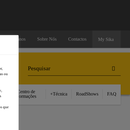
rsos Humanos
Sobre Nós
Contactos
My Sika
r,
as ou
e,
Centro de
+Técnica
RoadShows
FAQ
Formações
s
os que