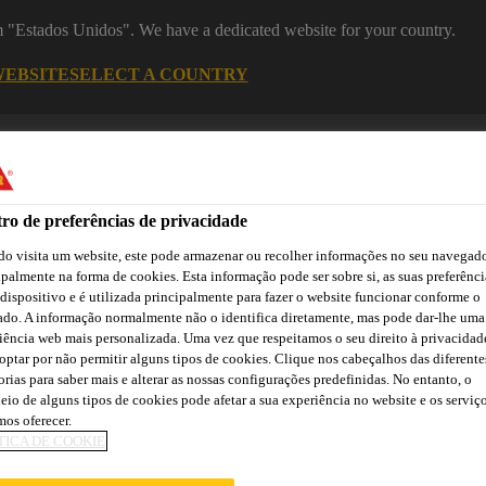
om "Estados Unidos". We have a dedicated website for your country.
WEBSITE
SELECT A COUNTRY
Recu
ro de preferências de privacidade
o visita um website, este pode armazenar ou recolher informações no seu navegado
ipalmente na forma de cookies. Esta informação pode ser sobre si, as suas preferênci
 dispositivo e é utilizada principalmente para fazer o website funcionar conforme o
ado. A informação normalmente não o identifica diretamente, mas pode dar-lhe uma
iência web mais personalizada. Uma vez que respeitamos o seu direito à privacidad
Cidade
Lojas /
Obras de
Transferências
Sika
Aplicadores Sika
Referência
optar por não permitir alguns tipos de cookies. Clique nos cabeçalhos das diferente
orias para saber mais e alterar as nossas configurações predefinidas. No entanto, o
eio de alguns tipos de cookies pode afetar a sua experiência no website e os serviç
os oferecer.
TICA DE COOKIE
R