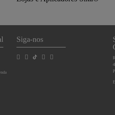
al
Siga-nos
R
4
P
enda
E