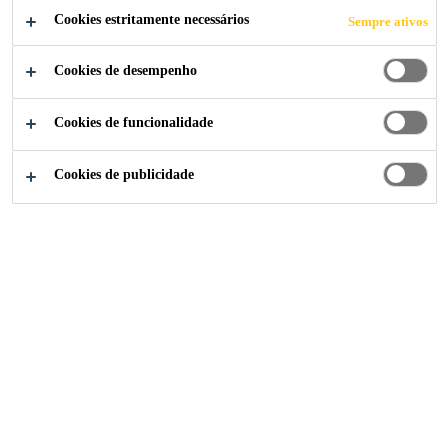
Cookies estritamente necessários
Sempre ativos
Cookies de desempenho
Soluções para Indústria
...
One New Ludgate
Cookies de funcionalidade
Cookies de publicidade
2016
LONDON, UNITED KINGDOM