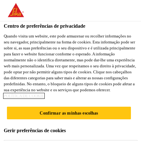
You are accessing "Sika Portugal", it seems you are accessing it
from "Estados Unidos". We have a dedicated website for your
country.
Centro de preferências de privacidade
TO
Quando visita um website, este pode armazenar ou recolher informações no
STAY ON THE SIKA
SELECT A
seu navegador, principalmente na forma de cookies. Esta informação pode ser
SIKA
PORTUGAL WEBSITE
COUNTRY
sobre si, as suas preferências ou o seu dispositivo e é utilizada principalmente
USA
para fazer o website funcionar conforme o esperado. A informação
normalmente não o identifica diretamente, mas pode dar-lhe uma experiência
web mais personalizada. Uma vez que respeitamos o seu direito à privacidade,
Sika Portugal
pode optar por não permitir alguns tipos de cookies. Clique nos cabeçalhos
das diferentes categorias para saber mais e alterar as nossas configurações
predefinidas. No entanto, o bloqueio de alguns tipos de cookies pode afetar a
sua experiência no website e os serviços que podemos oferecer.
POLÍTICA DE COOKIE
ONE NEW
Confirmar as minhas escolhas
LUDGATE
Gerir preferências de cookies