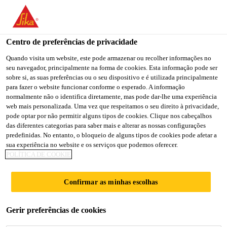
You are accessing "Sika Portugal", it seems you are accessing it
from "Estados Unidos". We have a dedicated website for your
country.
Centro de preferências de privacidade
TO
Quando visita um website, este pode armazenar ou recolher informações no
STAY ON THE SIKA
SELECT A
seu navegador, principalmente na forma de cookies. Esta informação pode ser
SIKA
PORTUGAL WEBSITE
COUNTRY
sobre si, as suas preferências ou o seu dispositivo e é utilizada principalmente
USA
para fazer o website funcionar conforme o esperado. A informação
normalmente não o identifica diretamente, mas pode dar-lhe uma experiência
web mais personalizada. Uma vez que respeitamos o seu direito à privacidade,
Sika Portugal
pode optar por não permitir alguns tipos de cookies. Clique nos cabeçalhos
das diferentes categorias para saber mais e alterar as nossas configurações
predefinidas. No entanto, o bloqueio de alguns tipos de cookies pode afetar a
sua experiência no website e os serviços que podemos oferecer.
POLÍTICA DE COOKIE
LAKHTA CENTER
Confirmar as minhas escolhas
Gerir preferências de cookies