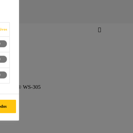
ivos
, Sikasil® WS-305
odos