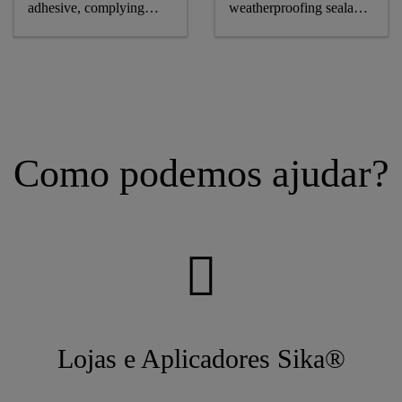
adhesive, complying
weatherproofing sealant,
astm and GB standards
CE-marked
Como podemos ajudar?
Lojas e Aplicadores Sika®