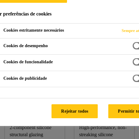
r preferências de cookies
Cookies estritamente necessários
Sempre at
nstrução
Fachadas
Ilham Baru Tower
Cookies de desempenho
KUALA LUMPUR, MALAYSIA
Cookies de funcionalidade
Cookies de publicidade
Sika Products:
Sikasil® SG-500 CN, Sikasil® SG-18, Sikasil® WS-605 S
Sikasil® SG-
Sikasil® WS-
Rejeitar todos
Permitir t
500 CN
605 S
2-component silicone
High-performance, non-
structural glazing
streaking silicone