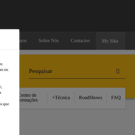
rsos Humanos
Sobre Nós
Contactos
My Sika
r,
as ou
e,
s
Centro de
+Técnica
RoadShows
FAQ
Formações
os que