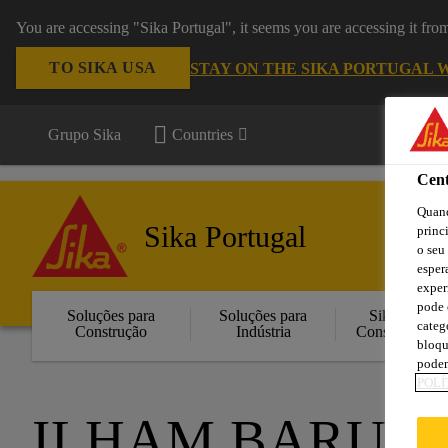
You are accessing "Sika Portugal", it seems you are accessing it fr
TO SIKA USA
STAY ON THE SIKA PORTUGAL 
Grupo Sika
Countries
Cent
Quand
Sika Portugal
princ
o seu
esper
exper
pode 
Soluções para
Soluções para
Sika
categ
Construção
Indústria
Consigo
bloqu
podem
POLÍ
ILHAM BARU 