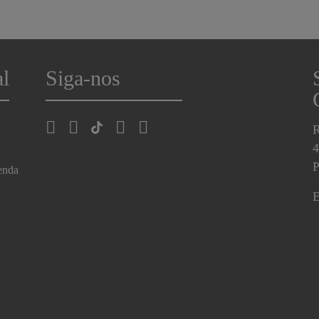
al
Siga-nos
R
4
P
enda
E