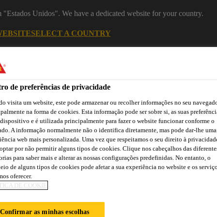
om "Estados Unidos". We have a dedicated website for your country.
WEBSITE
SELECT A COUNTRY
Recu
ro de preferências de privacidade
o visita um website, este pode armazenar ou recolher informações no seu navegado
ipalmente na forma de cookies. Esta informação pode ser sobre si, as suas preferênci
 dispositivo e é utilizada principalmente para fazer o website funcionar conforme o
ado. A informação normalmente não o identifica diretamente, mas pode dar-lhe uma
iência web mais personalizada. Uma vez que respeitamos o seu direito à privacidad
optar por não permitir alguns tipos de cookies. Clique nos cabeçalhos das diferente
Cidade
Lojas /
Obras de
Transferências
orias para saber mais e alterar as nossas configurações predefinidas. No entanto, o
Sika
Aplicadores Sika
Referência
eio de alguns tipos de cookies pode afetar a sua experiência no website e os serviç
os oferecer.
TICA DE COOKIE
TOWER
Confirmar as minhas escolhas