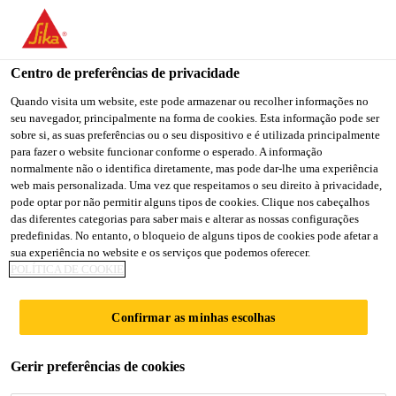
You are accessing "Sika Portugal", it seems you are accessing it
from "Estados Unidos". We have a dedicated website for your
country.
Centro de preferências de privacidade
TO
Quando visita um website, este pode armazenar ou recolher informações no
STAY ON THE SIKA
SELECT A
seu navegador, principalmente na forma de cookies. Esta informação pode ser
SIKA
PORTUGAL WEBSITE
COUNTRY
sobre si, as suas preferências ou o seu dispositivo e é utilizada principalmente
USA
para fazer o website funcionar conforme o esperado. A informação
normalmente não o identifica diretamente, mas pode dar-lhe uma experiência
web mais personalizada. Uma vez que respeitamos o seu direito à privacidade,
Sika Portugal
pode optar por não permitir alguns tipos de cookies. Clique nos cabeçalhos
das diferentes categorias para saber mais e alterar as nossas configurações
predefinidas. No entanto, o bloqueio de alguns tipos de cookies pode afetar a
sua experiência no website e os serviços que podemos oferecer.
POLÍTICA DE COOKIE
20 GRESHAM
Confirmar as minhas escolhas
STREET
Gerir preferências de cookies