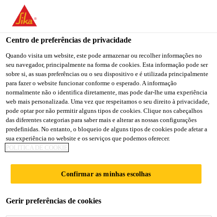
You are accessing "Sika Portugal", it seems you are accessing it
from "Estados Unidos". We have a dedicated website for your
country.
Centro de preferências de privacidade
TO
Quando visita um website, este pode armazenar ou recolher informações no
STAY ON THE SIKA
SELECT A
seu navegador, principalmente na forma de cookies. Esta informação pode ser
SIKA
PORTUGAL WEBSITE
COUNTRY
sobre si, as suas preferências ou o seu dispositivo e é utilizada principalmente
USA
para fazer o website funcionar conforme o esperado. A informação
normalmente não o identifica diretamente, mas pode dar-lhe uma experiência
web mais personalizada. Uma vez que respeitamos o seu direito à privacidade,
Sika Portugal
pode optar por não permitir alguns tipos de cookies. Clique nos cabeçalhos
das diferentes categorias para saber mais e alterar as nossas configurações
predefinidas. No entanto, o bloqueio de alguns tipos de cookies pode afetar a
sua experiência no website e os serviços que podemos oferecer.
POLÍTICA DE COOKIE
GRAND
Confirmar as minhas escolhas
MILLENNIUM
Gerir preferências de cookies