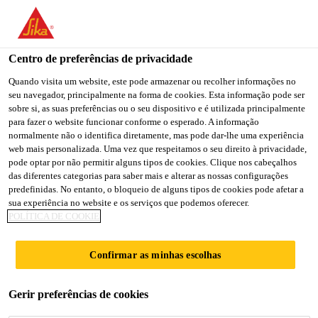
You are accessing "Sika Portugal", it seems you are accessing it
from "Estados Unidos". We have a dedicated website for your
country.
Centro de preferências de privacidade
TO
Quando visita um website, este pode armazenar ou recolher informações no
STAY ON THE SIKA
SELECT A
seu navegador, principalmente na forma de cookies. Esta informação pode ser
SIKA
PORTUGAL WEBSITE
COUNTRY
sobre si, as suas preferências ou o seu dispositivo e é utilizada principalmente
USA
para fazer o website funcionar conforme o esperado. A informação
normalmente não o identifica diretamente, mas pode dar-lhe uma experiência
web mais personalizada. Uma vez que respeitamos o seu direito à privacidade,
Sika Portugal
pode optar por não permitir alguns tipos de cookies. Clique nos cabeçalhos
das diferentes categorias para saber mais e alterar as nossas configurações
predefinidas. No entanto, o bloqueio de alguns tipos de cookies pode afetar a
sua experiência no website e os serviços que podemos oferecer.
POLÍTICA DE COOKIE
GENWAY TOWER
Confirmar as minhas escolhas
Gerir preferências de cookies