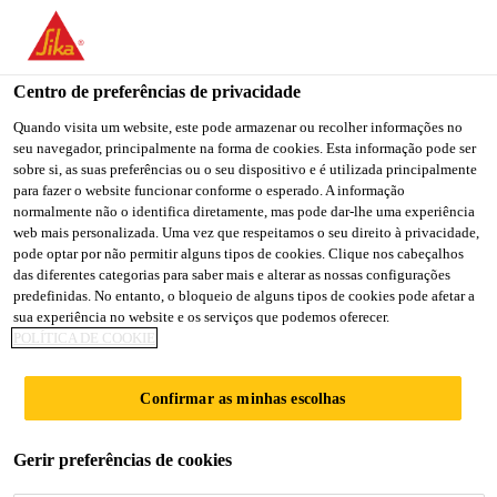
You are accessing "Sika Portugal", it seems you are accessing it
from "Estados Unidos". We have a dedicated website for your
country.
Centro de preferências de privacidade
TO
Quando visita um website, este pode armazenar ou recolher informações no
STAY ON THE SIKA
SELECT A
seu navegador, principalmente na forma de cookies. Esta informação pode ser
SIKA
PORTUGAL WEBSITE
COUNTRY
sobre si, as suas preferências ou o seu dispositivo e é utilizada principalmente
USA
para fazer o website funcionar conforme o esperado. A informação
normalmente não o identifica diretamente, mas pode dar-lhe uma experiência
web mais personalizada. Uma vez que respeitamos o seu direito à privacidade,
Sika Portugal
pode optar por não permitir alguns tipos de cookies. Clique nos cabeçalhos
das diferentes categorias para saber mais e alterar as nossas configurações
predefinidas. No entanto, o bloqueio de alguns tipos de cookies pode afetar a
sua experiência no website e os serviços que podemos oferecer.
POLÍTICA DE COOKIE
240 BLACKFRIARS
Confirmar as minhas escolhas
ROAD
Gerir preferências de cookies