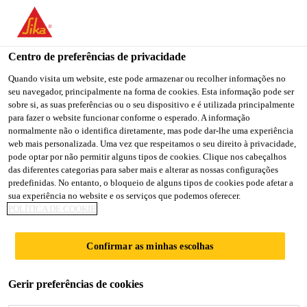
You are accessing "Sika Portugal", it seems you are accessing it
from "Estados Unidos". We have a dedicated website for your
country.
Centro de preferências de privacidade
TO
Quando visita um website, este pode armazenar ou recolher informações no
STAY ON THE SIKA
SELECT A
seu navegador, principalmente na forma de cookies. Esta informação pode ser
SIKA
PORTUGAL WEBSITE
COUNTRY
sobre si, as suas preferências ou o seu dispositivo e é utilizada principalmente
USA
para fazer o website funcionar conforme o esperado. A informação
normalmente não o identifica diretamente, mas pode dar-lhe uma experiência
web mais personalizada. Uma vez que respeitamos o seu direito à privacidade,
Sika Portugal
pode optar por não permitir alguns tipos de cookies. Clique nos cabeçalhos
das diferentes categorias para saber mais e alterar as nossas configurações
predefinidas. No entanto, o bloqueio de alguns tipos de cookies pode afetar a
sua experiência no website e os serviços que podemos oferecer.
POLÍTICA DE COOKIE
BBC SCULPTURE,
Confirmar as minhas escolhas
PORTLAND PLACE
Gerir preferências de cookies