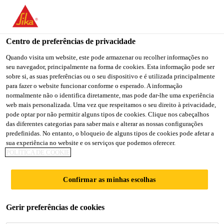
You are accessing "Sika Portugal", it seems you are accessing it
from "Estados Unidos". We have a dedicated website for your
country.
Centro de preferências de privacidade
TO
Quando visita um website, este pode armazenar ou recolher informações no
STAY ON THE SIKA
SELECT A
seu navegador, principalmente na forma de cookies. Esta informação pode ser
SIKA
PORTUGAL WEBSITE
COUNTRY
sobre si, as suas preferências ou o seu dispositivo e é utilizada principalmente
USA
para fazer o website funcionar conforme o esperado. A informação
normalmente não o identifica diretamente, mas pode dar-lhe uma experiência
web mais personalizada. Uma vez que respeitamos o seu direito à privacidade,
Sika Portugal
pode optar por não permitir alguns tipos de cookies. Clique nos cabeçalhos
das diferentes categorias para saber mais e alterar as nossas configurações
predefinidas. No entanto, o bloqueio de alguns tipos de cookies pode afetar a
sua experiência no website e os serviços que podemos oferecer.
POLÍTICA DE COOKIE
DECLARATION OF
Confirmar as minhas escolhas
PERFORMANCE
Gerir preferências de cookies