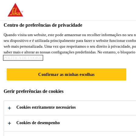
You are accessing "Sika Portugal", it seems you are accessing it fr
TO SIKA USA
STAY ON THE SIKA PORTUGAL 
Centro de preferências de privacidade
Quando visita um website, este pode armazenar ou recolher informações no seu na
seu dispositivo e é utilizada principalmente para fazer o website funcionar con
Sika Portugal
web mais personalizada. Uma vez que respeitamos o seu direito à privacidade, pod
saber mais e alterar as nossas configurações predefinidas. No entanto, o bloqueio
POLÍTICA DE COOKIE
Confirmar as minhas escolhas
PAINÉIS DE
Gerir preferências de cookies
FACHADAS
Cookies estritamente necessários
Soluções Adesivas para colar Painéis
Sanduíche
Cookies de desempenho