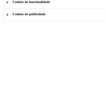
Cookies de funcionalidade
Cookies de publicidade
Como podemos ajudar?
Encontre a sua
Escolha o 
aplicação
produto
Soluções para Indústria
...
Painéis de Fachadas