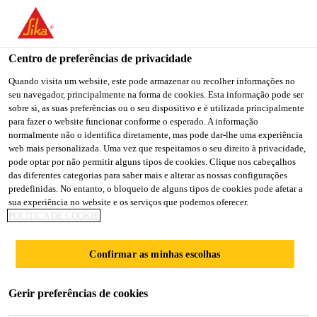
You are accessing "Sika Portugal", it seems you are accessing it
from "Estados Unidos". We have a dedicated website for your
country.
Centro de preferências de privacidade
TO
Quando visita um website, este pode armazenar ou recolher informações no
STAY ON THE SIKA
SELECT A
seu navegador, principalmente na forma de cookies. Esta informação pode ser
SIKA
PORTUGAL WEBSITE
COUNTRY
sobre si, as suas preferências ou o seu dispositivo e é utilizada principalmente
USA
para fazer o website funcionar conforme o esperado. A informação
normalmente não o identifica diretamente, mas pode dar-lhe uma experiência
web mais personalizada. Uma vez que respeitamos o seu direito à privacidade,
Sika Portugal
pode optar por não permitir alguns tipos de cookies. Clique nos cabeçalhos
das diferentes categorias para saber mais e alterar as nossas configurações
predefinidas. No entanto, o bloqueio de alguns tipos de cookies pode afetar a
sua experiência no website e os serviços que podemos oferecer.
POLÍTICA DE COOKIE
PRODUTOS DE
Confirmar as minhas escolhas
ELEMENTOS PARA
Gerir preferências de cookies
CONSTRUÇÃO