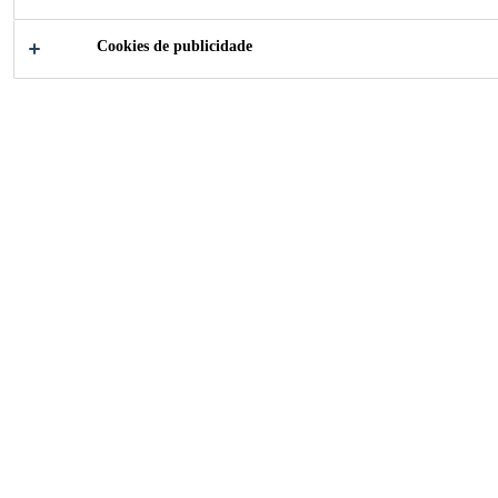
Soluções para Indústria
...
Single Family Home Voral
Cookies de publicidade
2018
VORARLBERG, AUSTRIA
Floor-to-ceiling window units with