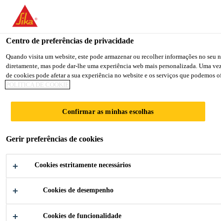
You are accessing "Sika Portugal", it seems you are accessing it fr
TO SIKA USA
STAY ON THE SIKA PORTUGAL 
Centro de preferências de privacidade
Quando visita um website, este pode armazenar ou recolher informações no seu na
diretamente, mas pode dar-lhe uma experiência web mais personalizada. Uma vez qu
Sika Portugal
de cookies pode afetar a sua experiência no website e os serviços que podemos of
POLÍTICA DE COOKIE
SINGLE FAMILY
Confirmar as minhas escolhas
HOME
Gerir preferências de cookies
VORALBERG
Cookies estritamente necessários
Cookies de desempenho
Cookies de funcionalidade