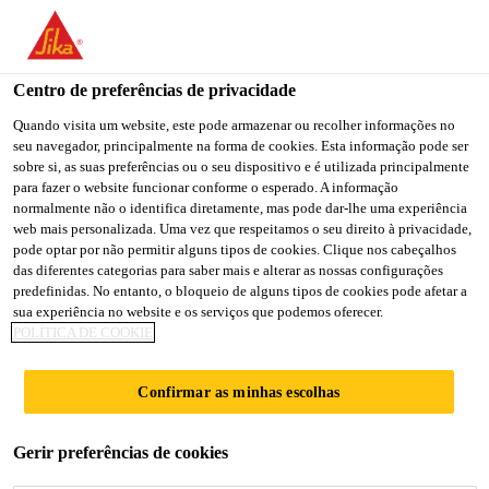
You are accessing "Sika Portugal", it seems you are accessing it
from "Estados Unidos". We have a dedicated website for your
country.
Centro de preferências de privacidade
TO
Quando visita um website, este pode armazenar ou recolher informações no
STAY ON THE SIKA
SELECT A
seu navegador, principalmente na forma de cookies. Esta informação pode ser
SIKA
PORTUGAL WEBSITE
COUNTRY
sobre si, as suas preferências ou o seu dispositivo e é utilizada principalmente
USA
para fazer o website funcionar conforme o esperado. A informação
normalmente não o identifica diretamente, mas pode dar-lhe uma experiência
web mais personalizada. Uma vez que respeitamos o seu direito à privacidade,
Sika Portugal
pode optar por não permitir alguns tipos de cookies. Clique nos cabeçalhos
das diferentes categorias para saber mais e alterar as nossas configurações
predefinidas. No entanto, o bloqueio de alguns tipos de cookies pode afetar a
sua experiência no website e os serviços que podemos oferecer.
POLÍTICA DE COOKIE
LINIE 7
Confirmar as minhas escolhas
Gerir preferências de cookies