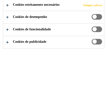
Cookies estritamente necessários
Sempre ativos
Cookies de desempenho
Soluções para Indústria
...
Procedimento de remoção 
Cookies de funcionalidade
Cookies de publicidade
O Método de Remoção Completa é uma alternativa ao
Método de Corte Completo. Uma remoção completa do
adesivo requer a remoção do material existente até à
armação. Durante uma remoção completa, a abertura deve
ser limpa de todos os produtos e materiais que não sejam a
área de soldadura limpa e a tinta original.
Este método deve ser utilizado quando: