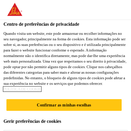
You are accessing "Sika Portugal", it seems you are accessing it
from "Estados Unidos". We have a dedicated website for your
country.
Centro de preferências de privacidade
TO
Quando visita um website, este pode armazenar ou recolher informações no
STAY ON THE SIKA
SELECT A
seu navegador, principalmente na forma de cookies. Esta informação pode ser
SIKA
PORTUGAL WEBSITE
COUNTRY
sobre si, as suas preferências ou o seu dispositivo e é utilizada principalmente
USA
para fazer o website funcionar conforme o esperado. A informação
normalmente não o identifica diretamente, mas pode dar-lhe uma experiência
web mais personalizada. Uma vez que respeitamos o seu direito à privacidade,
Sika Portugal
pode optar por não permitir alguns tipos de cookies. Clique nos cabeçalhos
das diferentes categorias para saber mais e alterar as nossas configurações
predefinidas. No entanto, o bloqueio de alguns tipos de cookies pode afetar a
sua experiência no website e os serviços que podemos oferecer.
POLÍTICA DE COOKIE
PROCEDIMENTO
Confirmar as minhas escolhas
DE REMOÇÃO
Gerir preferências de cookies
COMPLETO