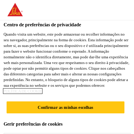
You are accessing "Sika Portugal", it seems you are accessing it
from "Estados Unidos". We have a dedicated website for your
country.
Centro de preferências de privacidade
Soluções para Construção
...
Sika® Separol® W-220
TO
Quando visita um website, este pode armazenar ou recolher informações no
STAY ON THE SIKA
SELECT A
seu navegador, principalmente na forma de cookies. Esta informação pode ser
SIKA
PORTUGAL WEBSITE
COUNTRY
sobre si, as suas preferências ou o seu dispositivo e é utilizada principalmente
USA
para fazer o website funcionar conforme o esperado. A informação
normalmente não o identifica diretamente, mas pode dar-lhe uma experiência
web mais personalizada. Uma vez que respeitamos o seu direito à privacidade,
Sika® Separol®
Sika Portugal
pode optar por não permitir alguns tipos de cookies. Clique nos cabeçalhos
das diferentes categorias para saber mais e alterar as nossas configurações
predefinidas. No entanto, o bloqueio de alguns tipos de cookies pode afetar a
W-220
sua experiência no website e os serviços que podemos oferecer.
POLÍTICA DE COOKIE
Descofrante de base aquosa biodegradável
Confirmar as minhas escolhas
Sika® Separol® W-220 é um descofrante pronto a
aplicar, isento de solventes e óleo mineral. É uma
Gerir preferências de cookies
emulsão à base de óleo sintético biodegradável.