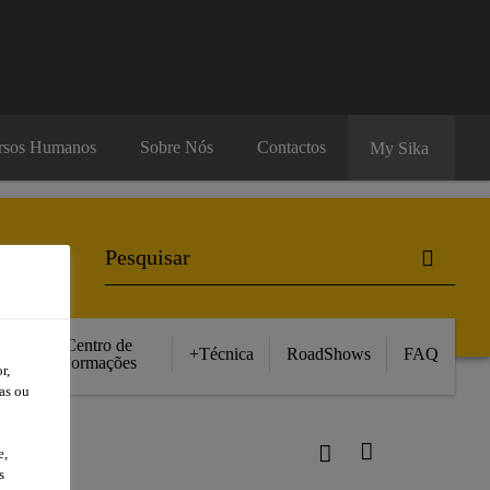
rsos Humanos
Sobre Nós
Contactos
My Sika
Centro de
+Técnica
RoadShows
FAQ
Formações
r,
as ou
e,
s