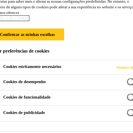
orias para saber mais e alterar as nossas configurações predefinidas. No entanto, o
SikaSeal®-632 Fi
eio de alguns tipos de cookies pode afetar a sua experiência no website e os serviç
os oferecer.
TICA DE COOKIE
Betume resistente ao fogo
Confirmar as minhas escolhas
SikaSeal®-632 Fire Putty+ é um betume de selagem re
aberturas ou redor de atravessamentos em paredes e p
r preferências de cookies
fogo.
Cookies estritamente necessários
Sempre at
Até 4 horas de resistência ao fogo
Cookies de desempenho
Fácil de aplicar à mão
Cookies de funcionalidade
O cordão de betume é colocado por forma a rodear
a abertura
Cookies de publicidade
FICHA DE PRODUT