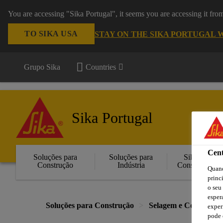
You are accessing "Sika Portugal", it seems you are accessing it fr
TO SIKA USA
STAY ON THE SIKA PORTUGAL 
Grupo Sika
Countries
Sika Portugal
Cent
Soluções para
Soluções para
Sika
Construção
Indústria
Consigo
Quand
princ
o seu
esper
Soluções para Construção
Selagem e Colagem
exper
pode 