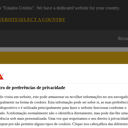
om "Estados Unidos". We have a dedicated website for your country.
WEBSITE
SELECT A COUNTRY
Recu
ro de preferências de privacidade
Cidade
Lojas /
Obras de
Transferências
Sika
Aplicadores Sika
Referência
o visita um website, este pode armazenar ou recolher informações no seu navegado
ipalmente na forma de cookies. Esta informação pode ser sobre si, as suas preferênci
 dispositivo e é utilizada principalmente para fazer o website funcionar conforme o
ado. A informação normalmente não o identifica diretamente, mas pode dar-lhe uma
Proteção passiva contra o fogo
SikaSeal®-632 Fire Putty+
iência web mais personalizada. Uma vez que respeitamos o seu direito à privacidad
optar por não permitir alguns tipos de cookies. Clique nos cabeçalhos das diferente