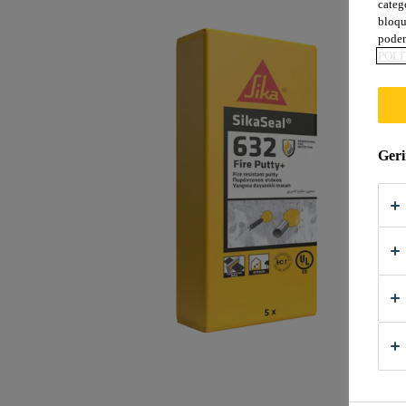
categ
bloqu
podem
POLÍ
Geri