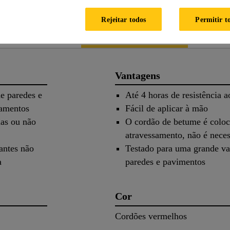
Rejeitar todos
Permitir t
o produto
Aplicação
Do
Vantagens
de paredes e
Até 4 horas de resistência a
samentos
Fácil de aplicar à mão
das ou não
O cordão de betume é coloc
atravessamento, não é neces
antes não
Testado para uma grande var
a
paredes e pavimentos
Cor
Cordões vermelhos