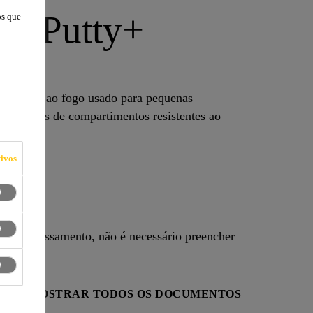
re Putty+
os que
sistente ao fogo usado para pequenas
avimentos de compartimentos resistentes ao
ivos
 o atravessamento, não é necessário preencher
O
MOSTRAR TODOS OS DOCUMENTOS