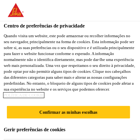
You are accessing "Sika Portugal", it seems you are accessing it
from "Estados Unidos". We have a dedicated website for your
country.
Centro de preferências de privacidade
Soluções para Construção
...
SikaSeal®-629 Fire Wra
TO
Quando visita um website, este pode armazenar ou recolher informações no
STAY ON THE SIKA
SELECT A
seu navegador, principalmente na forma de cookies. Esta informação pode ser
SIKA
PORTUGAL WEBSITE
COUNTRY
sobre si, as suas preferências ou o seu dispositivo e é utilizada principalmente
USA
para fazer o website funcionar conforme o esperado. A informação
normalmente não o identifica diretamente, mas pode dar-lhe uma experiência
web mais personalizada. Uma vez que respeitamos o seu direito à privacidade,
SikaSeal®-629
Sika Portugal
pode optar por não permitir alguns tipos de cookies. Clique nos cabeçalhos
das diferentes categorias para saber mais e alterar as nossas configurações
predefinidas. No entanto, o bloqueio de alguns tipos de cookies pode afetar a
Fire Wrap+
sua experiência no website e os serviços que podemos oferecer.
POLÍTICA DE COOKIE
Fita resistente ao fogo, para envolver
Confirmar as minhas escolhas
tubagens
SikaSeal®-629 Fire Wrap+ é uma fita resistente ao
Gerir preferências de cookies
fogo para envolver canalizações, disponibilizada