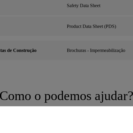
Safety Data Sheet
Product Data Sheet (PDS)
tas de Construção
Brochuras - Impermeabilização
Como o podemos ajudar