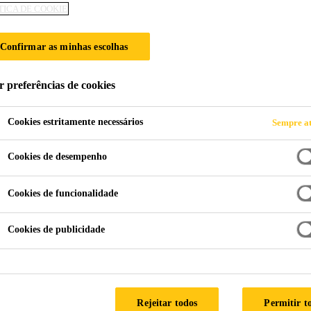
TICA DE COOKIE
Sikasil® Pool
Confirmar as minhas escolhas
Silicone de cura neutra para piscinas e zo
r preferências de cookies
Sikasil® Pool é um silicone de cura neutra, monocomp
permanentemente húmidas.
Cookies estritamente necessários
Sempre at
Cookies de desempenho
Elevada resistência à água.
Elevada resistência ao cloro
Cookies de funcionalidade
Resistência extremamente elevada ao ataque de fu
Cookies de publicidade
FICHA DE
FICHA DE DADOS
PRODUTO
SEGURANÇA
Rejeitar todos
Permitir t