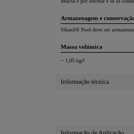
intacta e por encetar e se as co
Armazenagem e conservaçã
Sikasil® Pool deve ser armazenad
Massa volúmica
~ 1,05 kg/l
Informação técnica
Informação de Aplicação