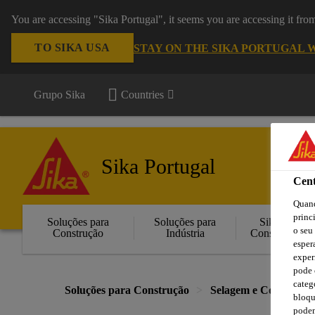
You are accessing "Sika Portugal", it seems you are accessing it fr
TO SIKA USA
STAY ON THE SIKA PORTUGAL 
Grupo Sika
Countries
Sika Portugal
Cent
Quand
princ
Soluções para
Soluções para
Sika
o seu
Construção
Indústria
Consigo
esper
exper
pode 
categ
Soluções para Construção
Selagem e Colagem
bloqu
podem