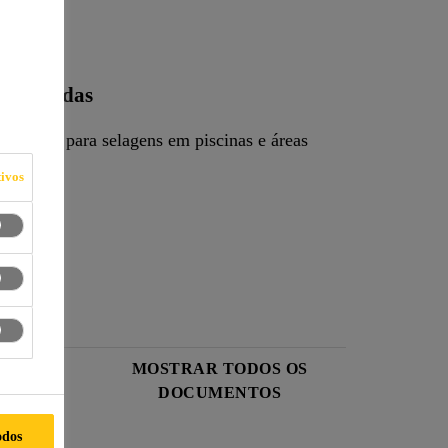
nas húmidas
onente, para selagens em piscinas e áreas
ivos
ngos.
 DE
MOSTRAR TODOS OS
DOCUMENTOS
odos